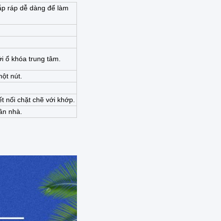
lắp ráp dễ dàng để làm
ới ổ khóa trung tâm.
ột nút.
t nối chặt chẽ với khớp.
ần nhà.