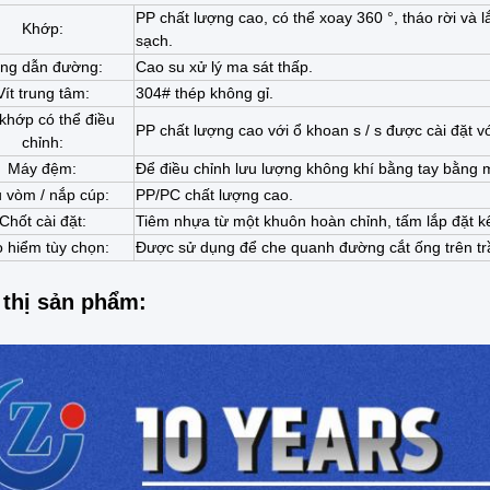
PP chất lượng cao, có thể xoay 360 °, tháo rời và 
Khớp:
sạch.
ng dẫn đường:
Cao su xử lý ma sát thấp.
Vít trung tâm:
304# thép không gỉ.
khớp có thể điều
PP chất lượng cao với ổ khoan s / s được cài đặt v
chỉnh:
Máy đệm:
Để điều chỉnh lưu lượng không khí bằng tay bằng m
 vòm / nắp cúp:
PP/PC chất lượng cao.
Chốt cài đặt:
Tiêm nhựa từ một khuôn hoàn chỉnh, tấm lắp đặt kế
 hiểm tùy chọn:
Được sử dụng để che quanh đường cắt ống trên tr
 thị sản phẩm: