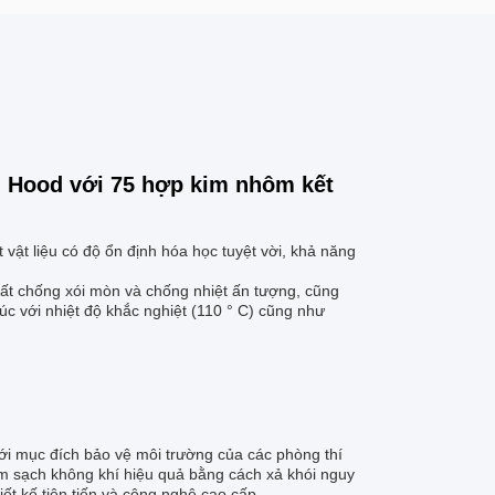
i Hood với 75 hợp kim nhôm kết
ật liệu có độ ổn định hóa học tuyệt vời, khả năng
hất chống xói mòn và chống nhiệt ấn tượng, cũng
úc với nhiệt độ khắc nghiệt (110 ° C) cũng như
ới mục đích bảo vệ môi trường của các phòng thí
àm sạch không khí hiệu quả bằng cách xả khói nguy
 kế tiên tiến và công nghệ cao cấp.