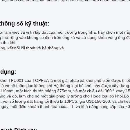
thông số kỹ thuật:
i làm việc và vị trí lắp đặt của môi trường trong nhà, hãy chọn một nắ
g mở rộng vào khung cố định trên ống xả và sử dụng khóa vòng ống để 
p thu khí.
ng, kết nối lối thoát và hệ thống xả.
dụng:
khói TFU001 của TOPFEA là một giải pháp xả khói phổ biến được thiết 
ió và hệ thống lọc không khí.Hệ thống loại bỏ khói này được xây dựng 
i 110mm, một kích thước miệng 375mm, và một chiều dài 360 ° xoay 
ắng và đỏ, làm cho nó một giải pháp lý tưởng cho Hood loại bỏ khói
, với số lượng đặt hàng tối thiểu là 10PCS, giá USD150-200, và chi tiế
ngày, một điều khoản thanh toán của TT, và khả năng cung cấp của 5