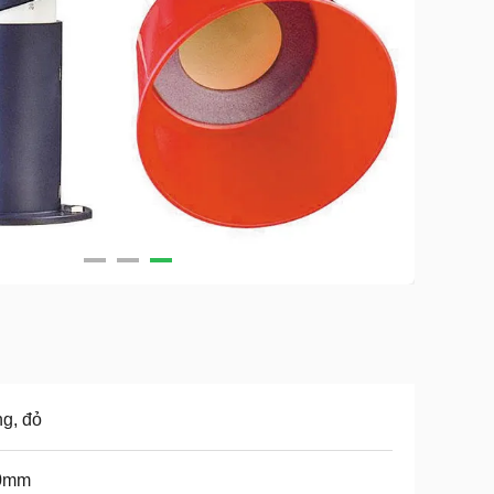
ng, đỏ
0mm