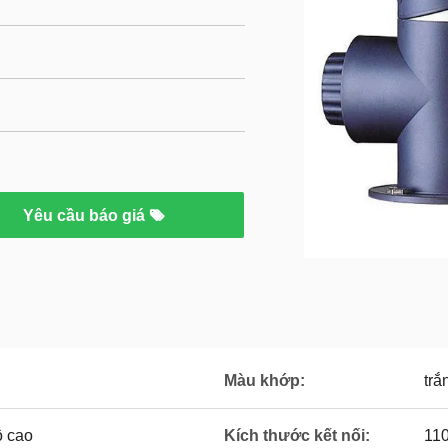
Yêu cầu báo giá
Màu khớp:
trắ
ộ cao
Kích thước kết nối:
11