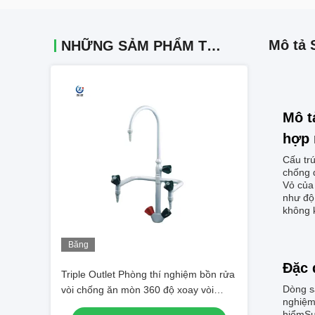
Mô tả 
NHỮNG SẢM PHẨM TƯƠNG TỰ
Mô t
hợp 
Cấu tr
chống 
Vỏ của 
như độ 
không k
Băng
hình
Đặc 
Triple Outlet Phòng thí nghiệm bồn rửa
Dòng s
vòi chống ăn mòn 360 độ xoay vòi
nghiệm
phòng thí nghiệm
hiểmSự