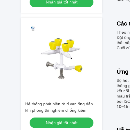
Nhận giá tốt nhất
Các 
Theo nơ
Đặt ốn
thắt nắ
Cuối cù
Ứng 
Bộ hút 
thông g
kết nố
màu tr
bởi ISO
Hệ thống phát hiện rò rỉ van ống dẫn
10~15 
khí phòng thí nghiệm chống kiềm
Nhận giá tốt nhất