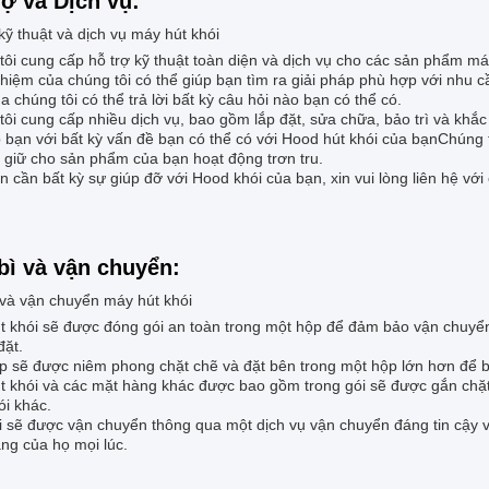
rợ và Dịch vụ:
kỹ thuật và dịch vụ máy hút khói
ôi cung cấp hỗ trợ kỹ thuật toàn diện và dịch vụ cho các sản phẩm máy
hiệm của chúng tôi có thể giúp bạn tìm ra giải pháp phù hợp với nhu c
a chúng tôi có thể trả lời bất kỳ câu hỏi nào bạn có thể có.
ôi cung cấp nhiều dịch vụ, bao gồm lắp đặt, sửa chữa, bảo trì và khắc
 bạn với bất kỳ vấn đề bạn có thể có với Hood hút khói của bạnChúng 
ể giữ cho sản phẩm của bạn hoạt động trơn tru.
 cần bất kỳ sự giúp đỡ với Hood khói của bạn, xin vui lòng liên hệ với c
bì và vận chuyển:
 và vận chuyển máy hút khói
t khói sẽ được đóng gói an toàn trong một hộp để đảm bảo vận chuyển 
đặt.
p sẽ được niêm phong chặt chẽ và đặt bên trong một hộp lớn hơn để 
t khói và các mặt hàng khác được bao gồm trong gói sẽ được gắn chặt
ói khác.
 sẽ được vận chuyển thông qua một dịch vụ vận chuyển đáng tin cậy và
ng của họ mọi lúc.