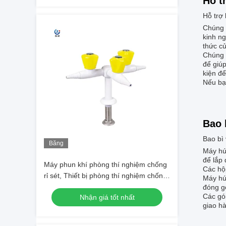
Hỗ t
Hỗ trợ 
Chúng t
kinh ng
thức củ
Chúng t
để giúp
kiện đ
Nếu bạn
Bao 
Bao bì
Băng
Máy hú
hình
để lắp 
Máy phun khí phòng thí nghiệm chống
Các hộ
rỉ sét, Thiết bị phòng thí nghiệm chống
Máy hú
ăn mòn
đóng g
Các gói
Nhận giá tốt nhất
giao hà