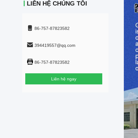
LIÊN HỆ CHÚNG TÔI
86-757-87823582
394419557@qq.com
86-757-87823582
Liên hệ ngay