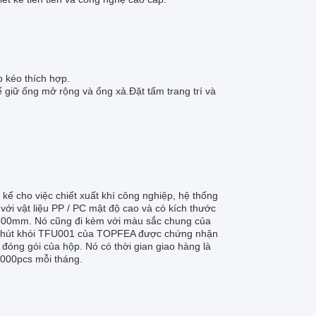
p kéo thích hợp.
giữ ống mở rộng và ống xả.Đặt tấm trang trí và
kế cho việc chiết xuất khí công nghiệp, hệ thống
với vật liệu PP / PC mật độ cao và có kích thước
1500mm. Nó cũng đi kèm với màu sắc chung của
.Bộ hút khói TFU001 của TOPFEA được chứng nhận
t đóng gói của hộp. Nó có thời gian giao hàng là
0000pcs mỗi tháng.