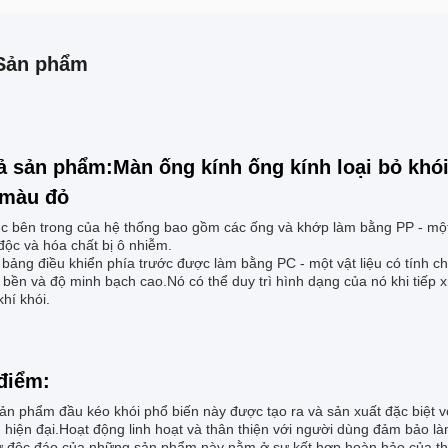
Sản phẩm
ả sản phẩm:Màn ống kính ống kính loại bỏ khó
màu đỏ
úc bên trong của hệ thống bao gồm các ống và khớp làm bằng PP - một v
độc và hóa chất bị ô nhiễm.
bảng điều khiển phía trước được làm bằng PC - một vật liệu có tính c
bền và độ minh bạch cao.Nó có thể duy trì hình dạng của nó khi tiếp x
hí khói.
điểm:
ản phẩm đầu kéo khói phổ biến này được tạo ra và sản xuất đặc biệt v
 hiện đại.Hoạt động linh hoạt và thân thiện với người dùng đảm bảo l
 độc đáo của những sản phẩm này nằm ở sự kết hợp hoàn hảo của thiết