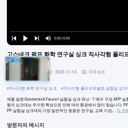
Loaded
:
0%
0:00
/
0:00
Play
Play
Play
Mute
Current
Duration
next
next
고스네크 펌프 화학 연구실 싱크 직사각형 폴리
Time
실험실 가구 용품
2023-11-14
510 의견
#
직사각형 화학 연구실 싱크
#
직사각형 폴리프로필렌 실험실 싱크
제품 설명:Gooseneck Faucet 실험실 싱크 유닛 - 1 배수 구성 
형의 싱크대는 우수한 특성으로 인해 여러 환경에서 많이 찾습니다. P
PP 실험실 싱크대의 가장 일반적인 응용은 연구실, 교육 기관,...
더 견
방문자의 메시지