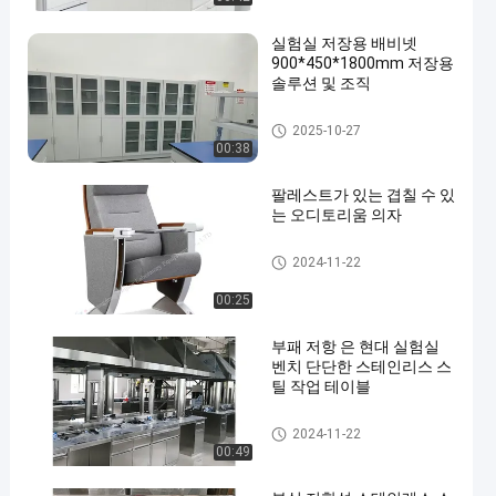
실험실 저장용 배비넷
900*450*1800mm 저장용
솔루션 및 조직
Acid Storage Cabinet
2025-10-27
00:38
en
팔레스트가 있는 겹칠 수 있
는 오디토리움 의자
오디토리움 폴드 ଚେ어
2024-11-22
00:25
부패 저항 은 현대 실험실
벤치 단단한 스테인리스 스
틸 작업 테이블
Stainless Steel Lab Bench
2024-11-22
00:49