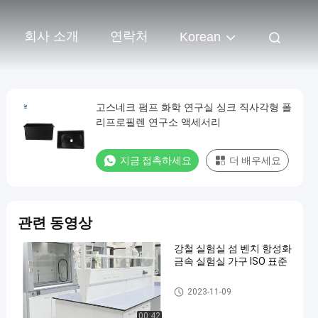
회사 소개
연락처
Korean
고스네크 펌프 화학 연구실 싱크 직사각형 폴
리프로필렌 연구소 액세서리
지금 접촉하세요
더 배우세요
관련 동영상
강철 실험실 섬 벤치 항성화
금속 실험실 가구 ISO 표준
Lab Island Bench
2023-11-09
00:42