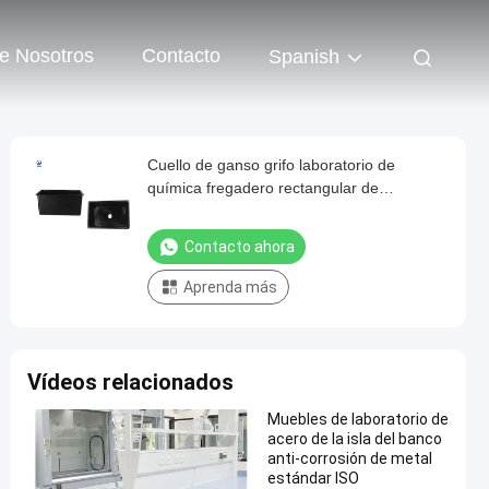
e Nosotros
Contacto
Spanish
Cuello de ganso grifo laboratorio de
química fregadero rectangular de
polipropileno accesorios de laboratorio
Contacto ahora
Aprenda más
Vídeos relacionados
Muebles de laboratorio de
acero de la isla del banco
anti-corrosión de metal
estándar ISO