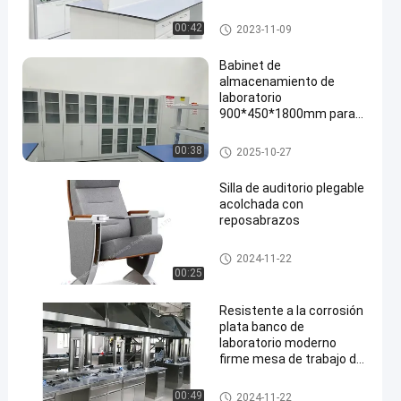
Lab Island Bench
00:42
2023-11-09
Babinet de
almacenamiento de
laboratorio
900*450*1800mm para
soluciones y organización
de almacenamiento
Acid Storage Cabinet
00:38
2025-10-27
Silla de auditorio plegable
acolchada con
reposabrazos
Silla plegable del auditorio
2024-11-22
00:25
Resistente a la corrosión
plata banco de
laboratorio moderno
firme mesa de trabajo de
acero inoxidable
Stainless Steel Lab Bench
00:49
2024-11-22