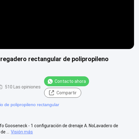
fregadero rectangular de polipropileno
Contacto ahora
510 Las opiniones
Compartir
o de polipropileno rectangular
ifo Gooseneck - 1 configuración de drenaje A. NoLavadero de
e ...
Visión más