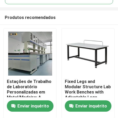
Produtos recomendados
Estações de Trabalho
Fixed Legs and
Casa
de Laboratório
Modular Structure Lab
Personalizadas em
Work Benches with
Metal/Madeira: A
Adjustable Legs
Produtos
Solução Perfeita para
Enviar inquérito
Enviar inquérito
as Necessidades do
Seu Espaço de
Show de RV