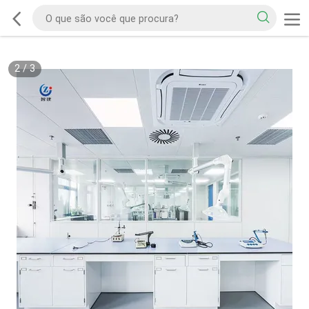
2
/
3