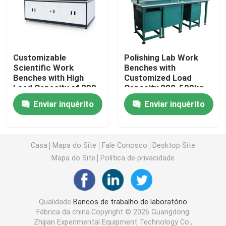
Armário de armazenamento de laboratório
Customizable
Polishing Lab Work
Mobiliário de laboratório para estudantes
Scientific Work
Benches with
Benches with High
Customized Load
Load Capacity of 200-
Capacity 200-500kg
Banco do equilíbrio do laboratório
500kg
and Powder Coating
Enviar inquérito
Enviar inquérito
Bancada de laboratório
Casa
Mapa do Site
Fale Conosco
Desktop Site
Acessórios para mobiliário de laboratório
Mapa do Site
Política de privacidade
Cadeira dobrável do auditório
Qualidade
Bancos de trabalho de laboratório
Fábrica da china.Copyright © 2026 Guangdong
Cadeira elevadora de laboratório
Zhijian Experimental Equipment Technology Co.,