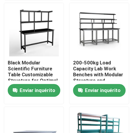
Trabalho
Quem Somos
Fábrica
Controle de Qualidade
Black Modular
200-500kg Load
Scientific Furniture
Capacity Lab Work
Fale Conosco
Table Customizable
Benches with Modular
Structure for Optimal
Structure and
Functionality and
Optional Accessories
Enviar inquérito
Enviar inquérito
Pedir um orçamento
Space Utilization
Bancos de trabalho de laboratório
Capa das emanações do laboratório