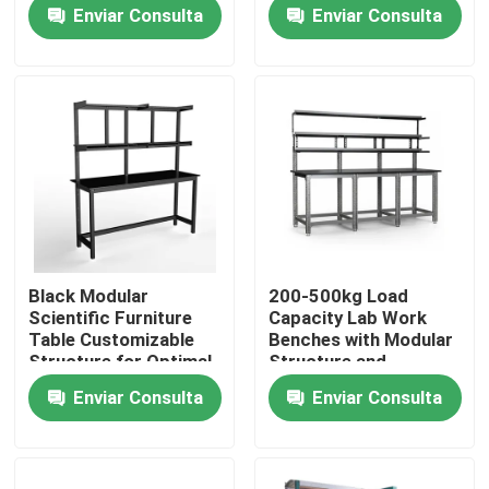
solución perfecta
Enviar Consulta
Enviar Consulta
para sus necesidades
de espacio de trabajo
Sobre nosotros
Visita a la fábrica
Control de Calidad
Contacto
Black Modular
200-500kg Load
Scientific Furniture
Capacity Lab Work
Solicitar una cotización
Table Customizable
Benches with Modular
Structure for Optimal
Structure and
Functionality and
Optional Accessories
Enviar Consulta
Enviar Consulta
Space Utilization
Bancos de trabajo de laboratorio
Capilla del humo del laboratorio