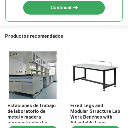
Continuar
Productos recomendados
Inicio
Estaciones de trabajo
Fixed Legs and
Productos
de laboratorio de
Modular Structure Lab
metal y madera
Work Benches with
personalizadas La
Adjustable Legs
VR Show