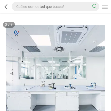
2
/
3