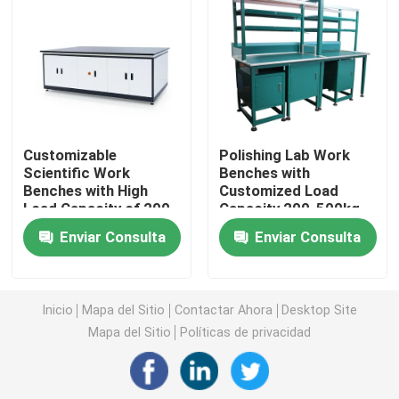
Armario de almacenamiento de laboratorio
Muebles de laboratorio para estudiantes
Customizable
Polishing Lab Work
Banco de la balanza del laboratorio
Scientific Work
Benches with
Benches with High
Customized Load
Load Capacity of 200-
Capacity 200-500kg
Cuadro de trabajo de banco de laboratorio
500kg
and Powder Coating
Enviar Consulta
Enviar Consulta
Accesorios para muebles de laboratorio
Inicio
Mapa del Sitio
Contactar Ahora
Desktop Site
Silla plegable del auditorio
Mapa del Sitio
Políticas de privacidad
Silla elevadora de laboratorio