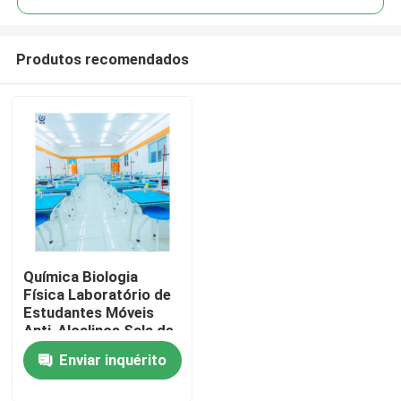
Produtos recomendados
Química Biologia
Casa
Física Laboratório de
Estudantes Móveis
Anti-Alcalinos Sala de
Produtos
aula ergonômica
Enviar inquérito
Show de RV