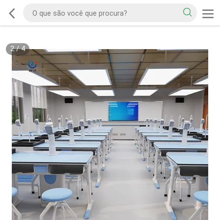
2
/
4