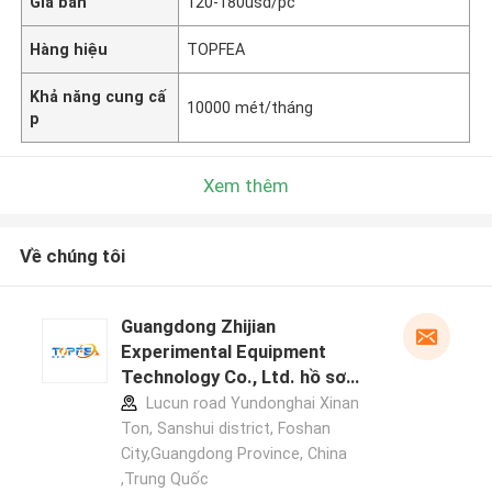
Giá bán
120-180usd/pc
Hàng hiệu
TOPFEA
Khả năng cung cấ
10000 mét/tháng
p
Xem thêm
Về chúng tôi
Guangdong Zhijian
Experimental Equipment
Technology Co., Ltd. hồ sơ
nhà sản xuất
Lucun road Yundonghai Xinan
Ton, Sanshui district, Foshan
City,Guangdong Province, China
,Trung Quốc