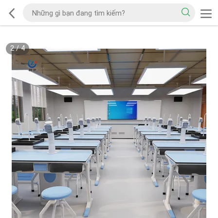
2
/
4