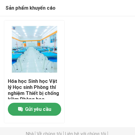
Sản phẩm khuyến cáo
Hóa học Sinh học Vật
lý Học sinh Phòng thí
nghiệm Thiết bị chống
Nhà
kiềm Phòng học
ergonomic
Gửi yêu cầu
Sản phẩm
Hướng dẫn VR
Nhà
Về chúng tôi
Liên hệ với chúng tôi