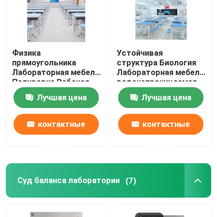
Физика
Устойчивая
прямоугольника
структура Биология
Лабораторная мебель
Лабораторная мебель
Полировка Рабочая
водонепроницаемая
станция для
металлическая
Лучшая цена
Лучшая цена
передвижного
рабочая столика
дисплея
контактные
контактные
данные
данные
Суд баланса лаборатории
(7)