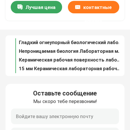
Лучшая цена
контактные
Металлическая биология Лабораторная мебель Стол Коррозионная устойчивость
Гладкий огнеупорный биологический лабораторный стол Безопасная скамейка Мебель для эксперимента
О Компании
данные
Непроницаемая биология Лабораторная мебель Студенческая классная комната Лабораторный стол
Керамическая рабочая поверхность лаборатории, устойчивая к кислотам, рабочая поверхность лаборатории с плоской границей
Наша фабрика
15 мм Керамическая лабораторная рабочая поверхность Устойчивый к химическим веществам прямоугольник
Теплостойкая лабораторная керамическая рабочая поверхность, полированная антикислотная лабораторная скамейка
контроль качества
Керамическая лабораторная рабочая поверхность прямоугольная, устойчивая к химическим веществам
Специализированные научные лаборанты, 20 мм алкалостойкие лаборанты
контактные данные
Полированная керамическая лабораторная рабочая поверхность Термоустойчивая Научная лаборатория Столы
Плоская керамическая лабораторная рабочая поверхность Химическая лабораторная столешница
Отправить запрос
Оставьте сообщение
Белая керамическая лабораторная скамейка верхний износ устойчивый прямоугольник Химические столы
Мы скоро тебе перезвоним!
Отпорная к износу Керамическая лабораторная рабочая поверхность Полированные лабораторные столешницы водонепроницаемые
Лабораторные рабочие скамейки
Сертифицированная лаборатория ISO Керамическая рабочая поверхность Устойчивая к химическим веществам Лабораторные столы
Капот для вытягивания дыма из ПП, соединяющий выход отработанного газа с телескопическим катетером
Клобук перегара лаборатории
375 мм ротовой рукой дымовытягивающий капот с красным соединением коррозионно устойчивым