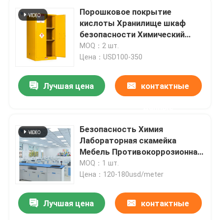
Порошковое покрытие
кислоты Хранилище шкаф
безопасности Химический
шкаф В лаборатории
MOQ：2 шт.
Цена：USD100-350
Лучшая цена
контактные
данные
Безопасность Химия
Лабораторная скамейка
Мебель Противокоррозионная
с ящиками 120*60*78см
MOQ：1 шт.
Цена：120-180usd/meter
Лучшая цена
контактные