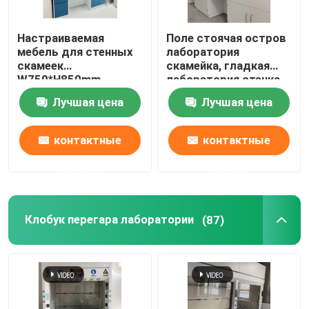
Настраиваемая
Поле стоячая остров
мебель для стенных
лаборатория
скамеек
скамейка, гладкая
W750*H850mm
лаборатория стенка
устойчивая к
скамейка мебель
Лучшая цена
Лучшая цена
химическим
веществам
контактные
контактные
данные
данные
Клобук перегара лаборатории
(87)