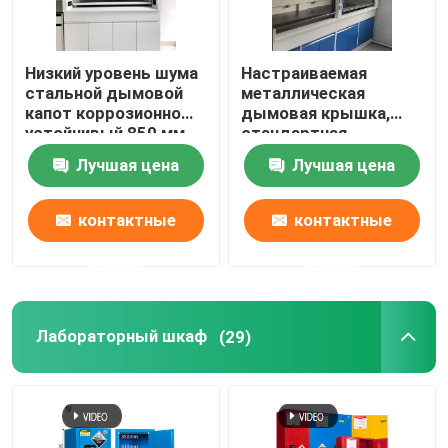
Низкий уровень шума
Настраиваемая
стальной дымовой
металлическая
капот коррозионно
дымовая крышка,
устойчивый 850 мм
стандартная
для лабораторных
устойчивая к
Лучшая цена
Лучшая цена
исследований
химическим
веществам
лаборатория ISO
контактные
контактные
данные
данные
Лабораторный шкаф
(29)