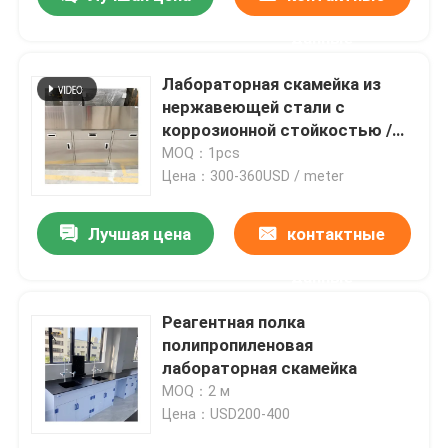
данные
Лабораторная скамейка из
нержавеющей стали с
коррозионной стойкостью /
лабораторный стол из
MOQ：1pcs
нержавеющей стали
Цена：300-360USD / meter
Лучшая цена
контактные
данные
Главная страница
Реагентная полка
полипропиленовая
лабораторная скамейка
Продукция
MOQ：2 м
Цена：USD200-400
VR - шоу