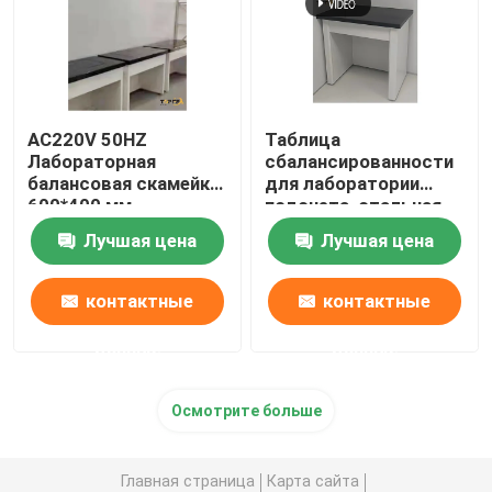
AC220V 50HZ
Таблица
Лабораторная
сбалансированности
балансовая скамейка
для лаборатории
600*400 мм
подсчета, стальная
Антивибрационная
ISO14001
Лучшая цена
Лучшая цена
платформа
Антивибрационная
таблица для баланса
контактные
контактные
данные
данные
Осмотрите больше
Главная страница
Карта сайта