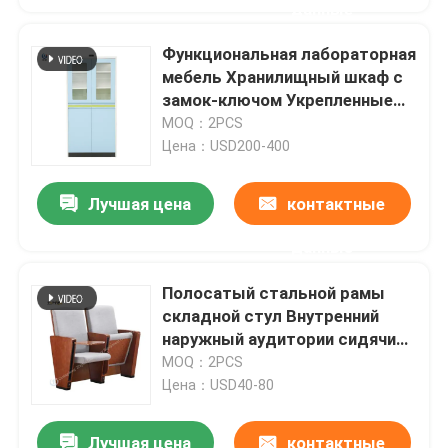
данные
Функциональная лабораторная
мебель Хранилищный шкаф с
замок-ключом Укрепленные
двери
MOQ：2PCS
Цена：USD200-400
Лучшая цена
контактные
данные
Полосатый стальной рамы
складной стул Внутренний
наружный аудитории сидячие
места 15 ~ 30 кг весовой
MOQ：2PCS
вместимости
Цена：USD40-80
Лучшая цена
контактные