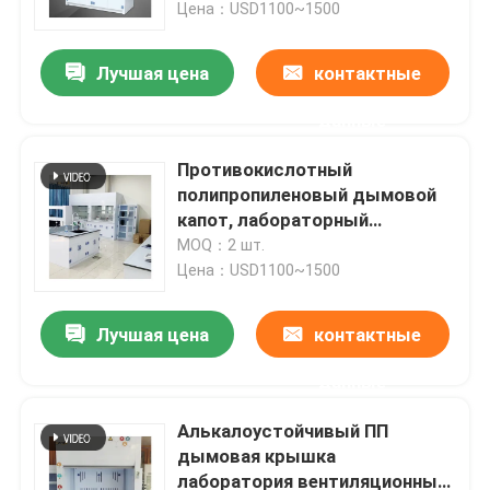
шкаф
Цена：USD1100~1500
Лучшая цена
контактные
данные
Противокислотный
полипропиленовый дымовой
капот, лабораторный
выхлопный капот 1800 * 800 *
MOQ：2 шт.
2350 мм
Цена：USD1100~1500
Лучшая цена
контактные
Главная страница
данные
Продукция
Алькалоустойчивый ПП
дымовая крышка
лаборатория вентиляционный
VR - шоу