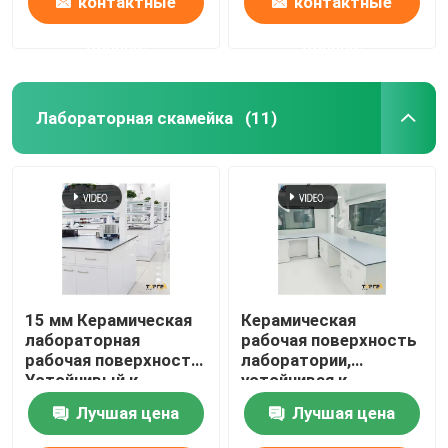
контактные
контактные
данные
данные
Лабораторная скамейка
(11)
15 мм Керамическая
Керамическая
лабораторная
рабочая поверхность
рабочая поверхность
лаборатории,
Устойчивый к
устойчивая к
химическим
кислотам, рабочая
Лучшая цена
Лучшая цена
веществам
поверхность
прямоугольник
лаборатории с