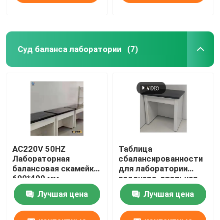
данные
данные
Суд баланса лаборатории
(7)
AC220V 50HZ
Таблица
Лабораторная
сбалансированности
балансовая скамейка
для лаборатории
600*400 мм
подсчета, стальная
Антивибрационная
ISO14001
Лучшая цена
Лучшая цена
платформа
Антивибрационная
таблица для баланса