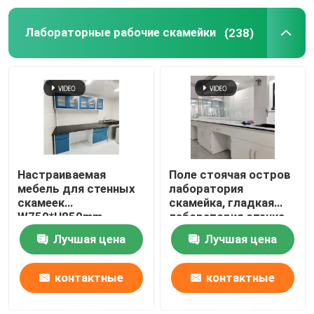
Лабораторные рабочие скамейки
(238)
Настраиваемая
Поле стоячая остров
мебель для стенных
лаборатория
скамеек
скамейка, гладкая
W750*H850mm
лаборатория стенка
устойчивая к
скамейка мебель
Лучшая цена
Лучшая цена
химическим
веществам
контактные
контактные
данные
данные