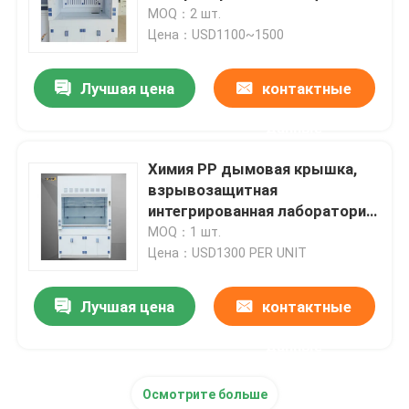
шкаф Интегрированная
MOQ：2 шт.
структура
Цена：USD1100~1500
О Компании
Лучшая цена
контактные
Наша фабрика
данные
контроль качества
Химия PP дымовая крышка,
взрывозащитная
интегрированная лаборатория
контактные данные
дымовая крышка
MOQ：1 шт.
Цена：USD1300 PER UNIT
Отправить запрос
Лучшая цена
контактные
Лабораторные рабочие скамейки
данные
Осмотрите больше
Клобук перегара лаборатории