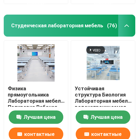
данные
данные
Студенческая лабораторная мебель
(76)
Физика
Устойчивая
прямоугольника
структура Биология
Лабораторная мебель
Лабораторная мебель
Полировка Рабочая
водонепроницаемая
станция для
металлическая
Лучшая цена
Лучшая цена
передвижного
рабочая столика
дисплея
контактные
контактные