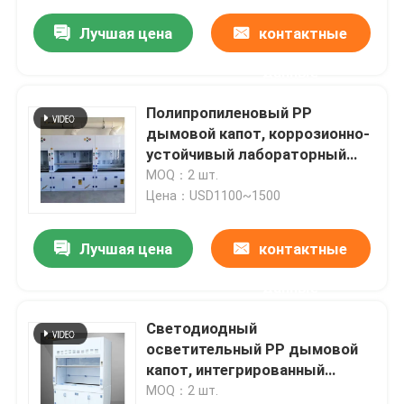
Лучшая цена
контактные
данные
Полипропиленовый PP
дымовой капот, коррозионно-
устойчивый лабораторный
вентиляционный капот
MOQ：2 шт.
Цена：USD1100~1500
Лучшая цена
контактные
данные
Светодиодный
осветительный PP дымовой
капот, интегрированный
химический выхлопный капот
MOQ：2 шт.