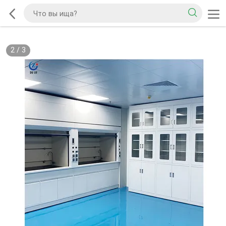
2
/
3