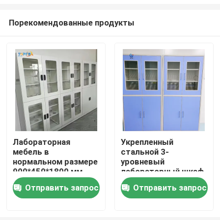
Порекомендованные продукты
Лабораторная
Укрепленный
мебель в
стальной 3-
Главная страница
нормальном размере
уровневый
900*450*1800 мм
лабораторный шкаф
с регулируемыми
Продукция
Отправить запрос
Отправить запрос
полками
VR - шоу