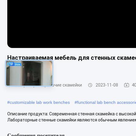
Настраиваемая мебель для стенных скаме
веществам
Лабораторные рабочие скамейки
2023-11-08
4
#
customizable lab work benches
#
functional lab bench accessori
Описание продукта: Современная стенная скамейка с высокой
Лабораторные стенные скамейки являются обычным явлением в
Сообщения посетителя