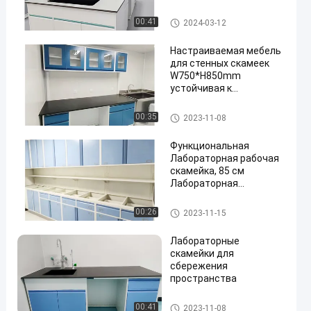
4 ящики
Lab Island Bench
00:41
2024-03-12
Настраиваемая мебель
для стенных скамеек
W750*H850mm
устойчивая к
химическим веществам
Lab Wall Bench
00:35
2023-11-08
Функциональная
Лабораторная рабочая
скамейка, 85 см
Лабораторная
островная скамейка
для испытаний
Lab Wall Bench
00:26
2023-11-15
Лабораторные
скамейки для
сбережения
пространства
Lab Wall Bench
00:41
2023-11-08