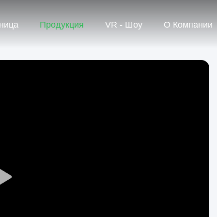
ница
Продукция
VR - Шоу
О Компании
Play
Video