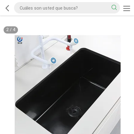
2
/
4