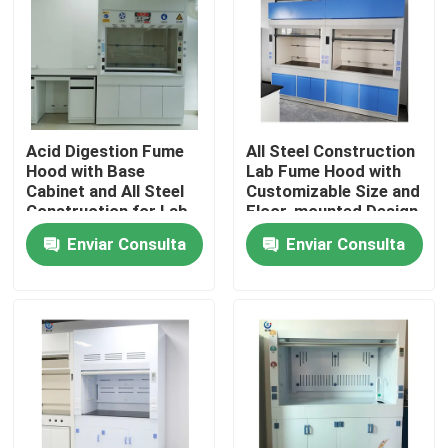
Sobre nosotros
Visita a la fábrica
Acid Digestion Fume
All Steel Construction
Hood with Base
Lab Fume Hood with
Control de Calidad
Cabinet and All Steel
Customizable Size and
Construction for Lab
Floor-mounted Design
Safety
for Chemical Labs
Enviar Consulta
Enviar Consulta
Contacto
Solicitar una cotización
Bancos de trabajo de laboratorio
Capilla del humo del laboratorio