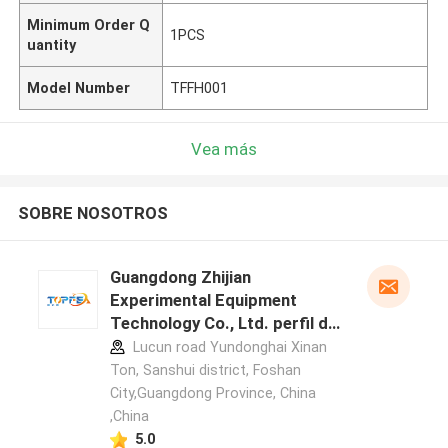
Minimum Order Q
1PCS
uantity
Model Number
TFFH001
Vea más
SOBRE NOSOTROS
Guangdong Zhijian
Experimental Equipment
Technology Co., Ltd. perfil del
fabricante
Lucun road Yundonghai Xinan
Ton, Sanshui district, Foshan
City,Guangdong Province, China
,China
5.0