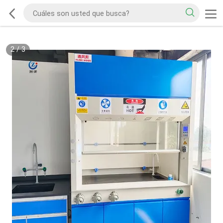
2
/
3