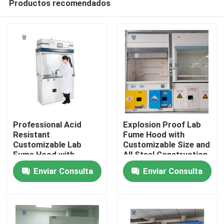
Productos recomendados
Professional Acid
Explosion Proof Lab
Resistant
Fume Hood with
Customizable Lab
Customizable Size and
Fume Hood with
All Steel Construction
Inicio
Seven-inch LCD Touch
for Safe Chemical
Enviar Consulta
Enviar Consulta
Screen
Handling
Productos
VR Show