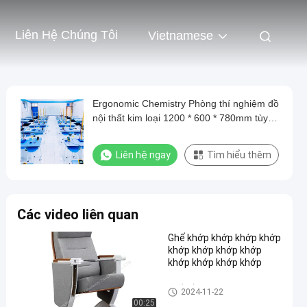
Liên Hệ Chúng Tôi
Vietnamese
Ergonomic Chemistry Phòng thí nghiệm đồ
nội thất kim loại 1200 * 600 * 780mm tùy
chỉnh
Liên hệ ngay
Tìm hiểu thêm
Các video liên quan
Ghế khớp khớp khớp khớp
khớp khớp khớp khớp
khớp khớp khớp khớp
Ghế gấp khán phòng
2024-11-22
00:25