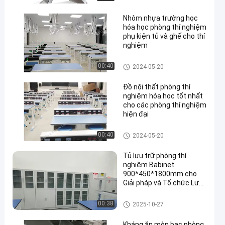
Nhôm nhựa trường học
hóa học phòng thí nghiệm
phụ kiện tủ và ghế cho thí
nghiệm
Chemistry Lab Furniture
00:40
2024-05-20
Đồ nội thất phòng thí
nghiệm hóa học tốt nhất
cho các phòng thí nghiệm
hiện đại
Chemistry Lab Furniture
00:40
2024-05-20
Tủ lưu trữ phòng thí
nghiệm Babinet
900*450*1800mm cho
Giải pháp và Tổ chức Lưu
trữ
Acid Storage Cabinet
00:38
2025-10-27
Kháng ăn mòn bạc phòng