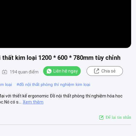
thất kim loại 1200 * 600 * 780mm tùy chỉnh
Liên hệ ngay
Chia sẻ
194 quan điểm
im loại
#
đồ nội thất phòng thí nghiệm kim loại
ại với thiết kế ergonomic Đồ nội thất phòng thí nghiệm hóa học
.Nó có s...
Xem thêm
Để lại tin nhắn