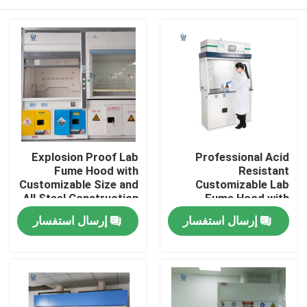
Explosion Proof Lab
Professional Acid
Fume Hood with
Resistant
Customizable Size and
Customizable Lab
All Steel Construction
Fume Hood with
for Safe Chemical
Seven-inch LCD Touch
منزل
إرسال استفسار
إرسال استفسار
Handling
Screen
المنتجات
عرض الواقع الافتراضي