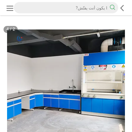
4
/
2