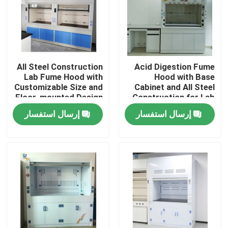
حول بنا
جولة في المعمل
All Steel Construction
Acid Digestion Fume
Lab Fume Hood with
Hood with Base
Customizable Size and
Cabinet and All Steel
ضبط الجودة
Floor-mounted Design
Construction for Lab
for Chemical Labs
Safety
إرسال استفسار
إرسال استفسار
اتصل بنا
طلب اقتباس
مقاعد عمل المختبر
غطاء الدخان المختبر