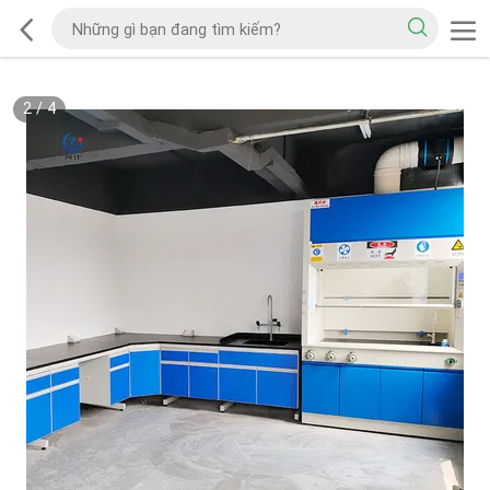
2
/
4