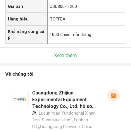
Giá bán
USD800~1200
Hàng hiệu
TOPFEA
Khả năng cung cấ
1000 chiếc mỗi tháng
p
Xem thêm
Về chúng tôi
Guangdong Zhijian
Experimental Equipment
Technology Co., Ltd. hồ sơ
nhà sản xuất
Lucun road Yundonghai Xinan
Ton, Sanshui district, Foshan
City,Guangdong Province, China