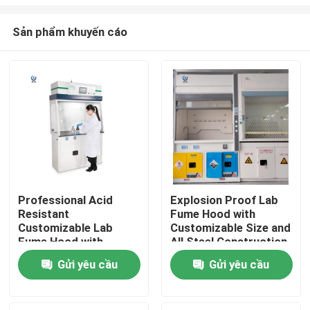
Sản phẩm khuyến cáo
Professional Acid
Explosion Proof Lab
Resistant
Fume Hood with
Nhà
Customizable Lab
Customizable Size and
Fume Hood with
All Steel Construction
Seven-inch LCD Touch
for Safe Chemical
Sản phẩm
Gửi yêu cầu
Gửi yêu cầu
Screen
Handling
Hướng dẫn VR