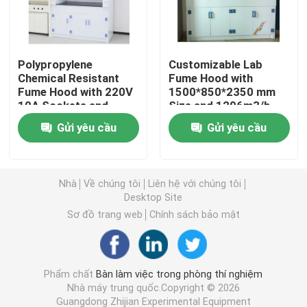
Tủ lưu trữ phòng thí nghiệm
Polypropylene
Customizable Lab
Chemical Resistant
Fume Hood with
Đồ nội thất phòng thí nghiệm cho sinh viên
Fume Hood with 220V
1500*850*2350 mm
10A Sockets and
Size and 1296m3/h
1685m3/h Exhaust
Exhaust Volume for
Ghế cân bằng phòng thí nghiệm
Gửi yêu cầu
Gửi yêu cầu
Volume
Laboratory Use
Bàn phòng thí nghiệm
Nhà
Về chúng tôi
Liên hệ với chúng tôi
Desktop Site
Thiết bị phòng thí nghiệm
Sơ đồ trang web
Chính sách bảo mật
Ghế gấp khán phòng
Phẩm chất
Bàn làm việc trong phòng thí nghiệm
Nhà máy trung quốc.Copyright © 2026
Ghế nâng phòng thí nghiệm
Guangdong Zhijian Experimental Equipment