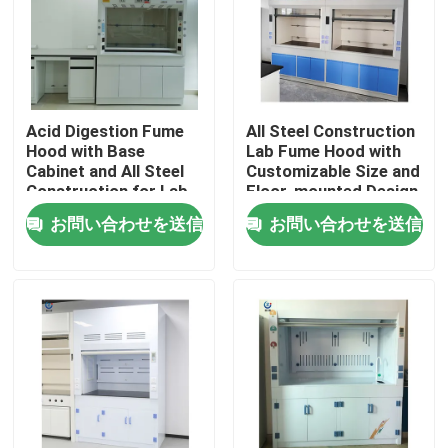
企業情報
会社案内
Acid Digestion Fume
All Steel Construction
Hood with Base
Lab Fume Hood with
Cabinet and All Steel
Customizable Size and
品質管理
Construction for Lab
Floor-mounted Design
Safety
for Chemical Labs
お問い合わせを送信
お問い合わせを送信
お問い合わせ
見積依頼
研究室の作業台
実験室の発煙のフード