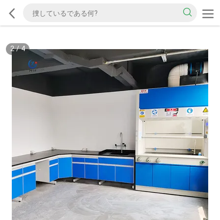
2
/
4