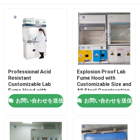
Professional Acid
Explosion Proof Lab
Resistant
Fume Hood with
Customizable Lab
Customizable Size and
Fume Hood with
All Steel Construction
Seven-inch LCD Touch
for Safe Chemical
ホーム
お問い合わせを送信
お問い合わせを送信
Screen
Handling
製品
VRショー