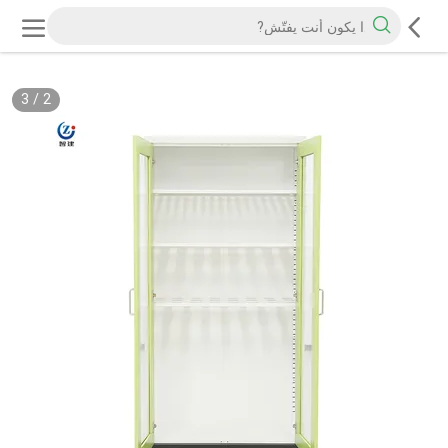
3
/
2