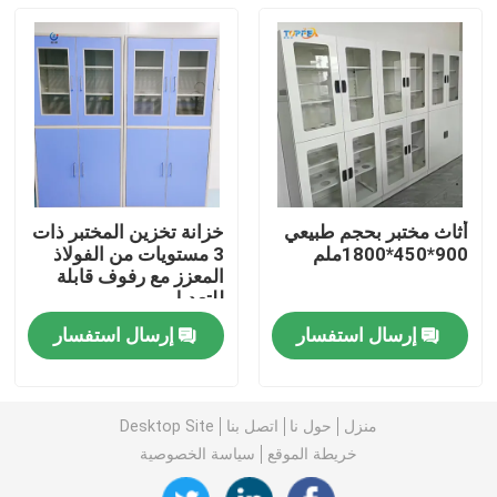
أثاث مختبر بحجم طبيعي
خزانة تخزين المختبر ذات
900*450*1800ملم
3 مستويات من الفولاذ
المعزز مع رفوف قابلة
للتعديل
إرسال استفسار
إرسال استفسار
منزل
المنتجات
منزل
حول نا
اتصل بنا
Desktop Site
خريطة الموقع
سياسة الخصوصية
عرض الواقع الافتراضي