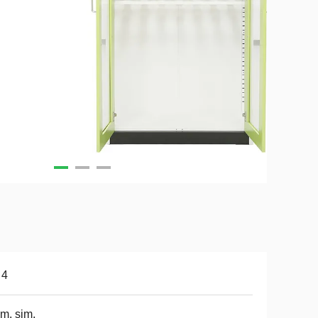
 4
im, sim.