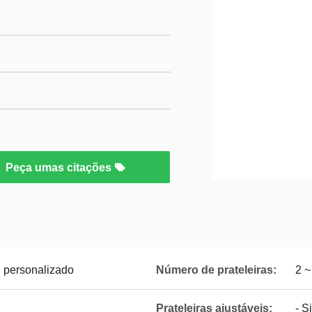
Peça umas citações
u personalizado
Número de prateleiras:
2 ~
Prateleiras ajustáveis:
- S