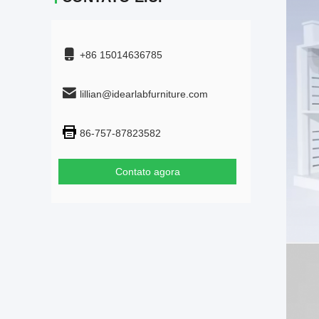
+86 15014636785
lillian@idearlabfurniture.com
86-757-87823582
Contato agora