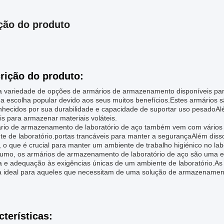
ção do produto
rição do produto:
 variedade de opções de armários de armazenamento disponíveis para
a escolha popular devido aos seus muitos benefícios.Estes armários sã
nhecidos por sua durabilidade e capacidade de suportar uso pesadoAl
is para armazenar materiais voláteis.
rio de armazenamento de laboratório de aço também vem com vários 
e de laboratório.portas trancáveis para manter a segurançaAlém disso
 o que é crucial para manter um ambiente de trabalho higiénico no lab
umo, os armários de armazenamento de laboratório de aço são uma esc
a e adequação às exigências únicas de um ambiente de laboratório.As
a ideal para aqueles que necessitam de uma solução de armazenament
cterísticas: