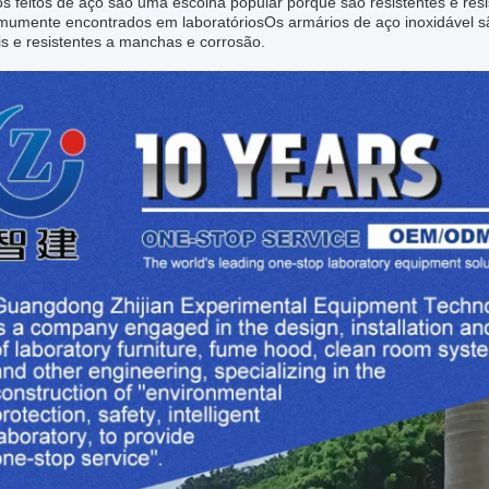
s feitos de aço são uma escolha popular porque são resistentes e res
mumente encontrados em laboratóriosOs armários de aço inoxidável sã
s e resistentes a manchas e corrosão.