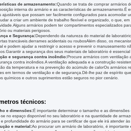
erísticas de armazenamento:
Quando se trata de comprar armários de
posição interna do armário e as características de armazenamento.É e
s ajustáveis que possam ser facilmente configurados para acomodar u
udar a criar um ambiente de trabalho flexível e organizado, o que, e
ividade.Alguns armários podem ter compartimentos especializados par
ório ou materiais perigosos.
nça e Segurança:
Dependendo da natureza do material de laboratório 
rtas trancáveis.derrames acidentais ou roubosAlém disso, os mecan
al e podem ajudar a restringir o acesso e prevenir o manuseamento nã
os.Garantir a segurança dos seus materiais de laboratório é essencial
ação e segurança contra incêndio:
Procure armários com ventilação
urança contra incêndios.A ventilação adequada e a construção resist
ção da temperatura e na prevenção do acúmulo de calorOs armários res
tes em termos de ventilação e de segurança.Dê-lhe paz de espírito qu
s químicos e outros suprimentos estão seguros no pior cenário.
metros técnicos:
ho e dimensões:
É importante determinar o tamanho e as dimensões 
-se no espaço disponível no seu laboratório e na quantidade de armaz
 e profundidade do armário para se certificar de que ele irá atender à
ução e material:
Ao procurar um armário de laboratório, é importante 