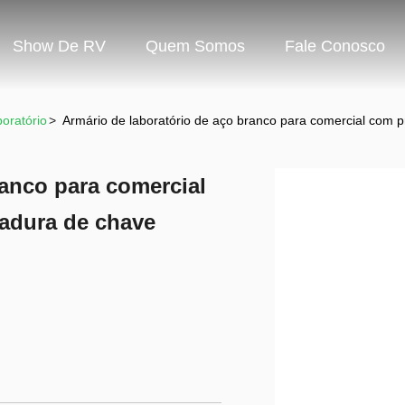
Show De RV
Quem Somos
Fale Conosco
oratório
>
Armário de laboratório de aço branco para comercial com pr
ranco para comercial
hadura de chave