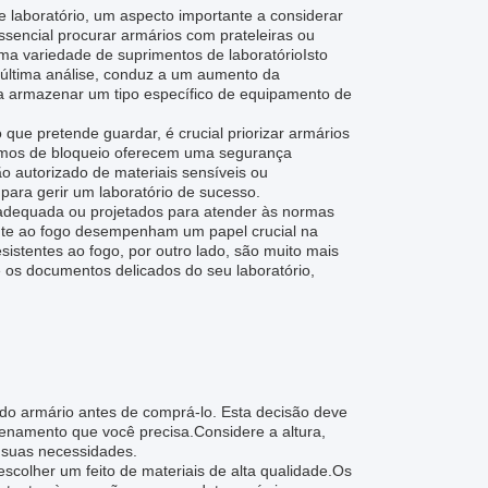
 laboratório, um aspecto importante a considerar
ssencial procurar armários com prateleiras ou
ma variedade de suprimentos de laboratórioIsto
m última análise, conduz a um aumento da
a armazenar um tipo específico de equipamento de
que pretende guardar, é crucial priorizar armários
ismos de bloqueio oferecem uma segurança
o autorizado de materiais sensíveis ou
 para gerir um laboratório de sucesso.
 adequada ou projetados para atender às normas
ente ao fogo desempenham um papel crucial na
istentes ao fogo, por outro lado, são muito mais
e os documentos delicados do seu laboratório,
do armário antes de comprá-lo. Esta decisão deve
enamento que você precisa.Considere a altura,
s suas necessidades.
escolher um feito de materiais de alta qualidade.Os