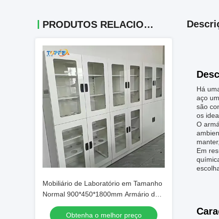
Descri
PRODUTOS RELACIONADOS
Desc
Há uma
aço um
são co
os idea
O armá
ambient
manter,
Em res
químic
escolh
Mobiliário de Laboratório em Tamanho
Normal 900*450*1800mm Armário de
Armazenamento de Laboratório para
Cara
Obtenha o melhor preço
Geral