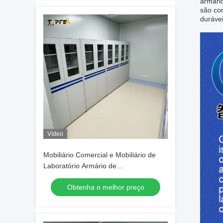
armário
são co
durávei
Vídeo
Mobiliário Comercial e Mobiliário de
Laboratório Armário de
Armazenamento de Laboratório com 2-
Obtenha o melhor preço
4 Prateleiras