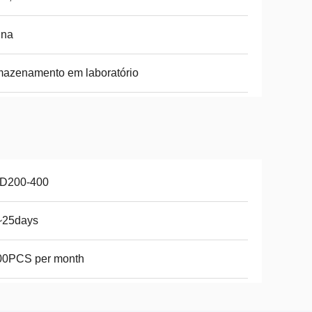
ina
azenamento em laboratório
D200-400
~25days
00PCS per month