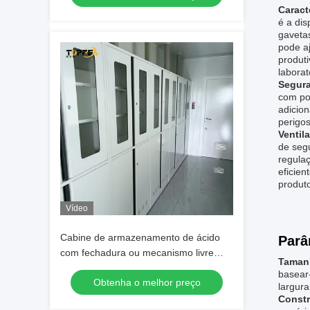
Caract
é a dis
gaveta
pode aj
produt
laborat
Segura
com po
adicion
perigos
Ventil
de seg
regula
eficien
produto
Vídeo
Cabine de armazenamento de ácido
Parâ
com fechadura ou mecanismo livre
Taman
para armazenamento de laboratório
basear
Obtenha o melhor preço
seguro e seguro
largura
Constr