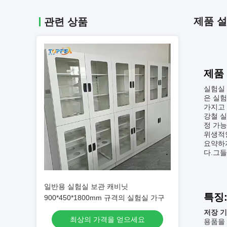
제품 
관련 상품
제품
실험실 
은 실
가지고
강철 실
정 가능
위생적
요약하자
다.그
일반용 실험실 보관 캐비닛
특징
900*450*1800mm 규격의 실험실 가구
저장 기
최상의 가격을 얻으세요
용품을 