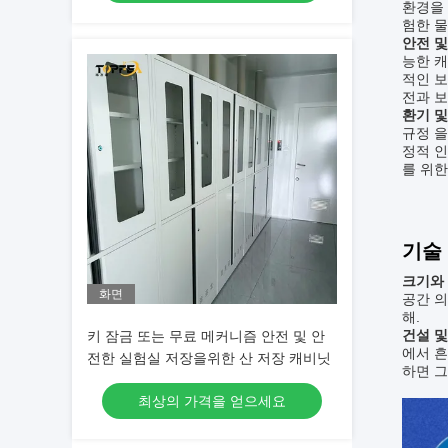
환경을 
험한 물
안전 및
능한 
적인 보
전과 보
환기 및
규정 을
정적 인
를 위한
기술
크기와 
화면
공간 의
해.
건설 및
키 잠금 또는 무료 메커니즘 안전 및 안
에서 흔
전한 실험실 저장을위한 산 저장 캐비닛
하면 
최상의 가격을 얻으세요