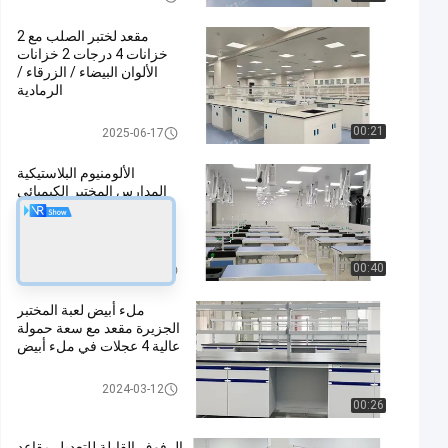
مقعد لختبر الصلب مع 2
خزانات 4 درجات 2 خزانات
الألوان البيضاء / الزرقاء /
الرمادية
Lab Island Bench
00:21
2025-06-17
الألومنيوم البلاستيكية
المدارس المختبر الكيميائي
الحاجيات غرفة الخزانات
والكرسي للتجارب
Chemistry Lab Furniture
00:40
2024-05-20
ملء أبيض لعبة المختبر
الجزيرة مقعد مع سعة حمولة
عالية 4 عجلات في ملء أبيض
Lab Island Bench
2024-03-12
00:26
الرفوف القابلة للتعديل مقاعد