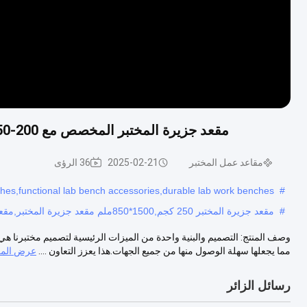
مقعد جزيرة المختبر المخصص مع 200-250 كجم القدرة على الحمل والطول * 1500 * 850mm
مقاعد عمل المختبر
2025-02-21
36 الرؤى
hes,functional lab bench accessories,durable lab work benches
#
#
مقعد جزيرة المختبر 250 كجم,1500*850ملم مقعد جزيرة المختبر,مقعد جزيرة المختبر المخصص
وصف المنتج: التصميم والبنية واحدة من الميزات الرئيسية لتصميم مختبرنا 
مما يجعلها سهلة الوصول منها من جميع الجهات.هذا يعزز التعاون ....
عرض المز
رسائل الزائر