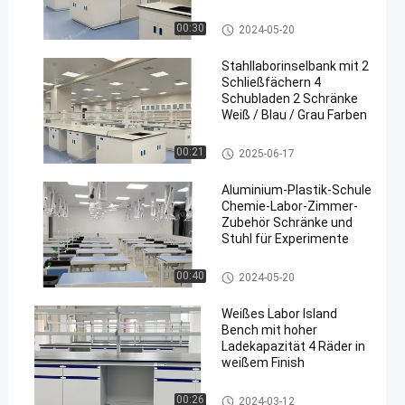
Schubladen
Lab Island Bench
00:30
2024-05-20
Stahllaborinselbank mit 2
Schließfächern 4
Schubladen 2 Schränke
Weiß / Blau / Grau Farben
Lab Island Bench
00:21
2025-06-17
Aluminium-Plastik-Schule
Chemie-Labor-Zimmer-
Zubehör Schränke und
Stuhl für Experimente
Chemistry Lab Furniture
00:40
2024-05-20
Weißes Labor Island
Bench mit hoher
Ladekapazität 4 Räder in
weißem Finish
Lab Island Bench
00:26
2024-03-12