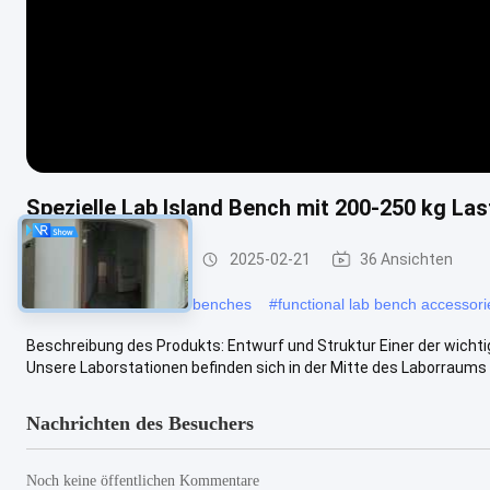
Spezielle Lab Island Bench mit 200-250 kg L
Laborarbeitsbänke
2025-02-21
36 Ansichten
#
customizable lab work benches
#
functional lab bench accessori
Beschreibung des Produkts: Entwurf und Struktur Einer der wichti
Unsere Laborstationen befinden sich in der Mitte des Laborraums un
Nachrichten des Besuchers
Noch keine öffentlichen Kommentare