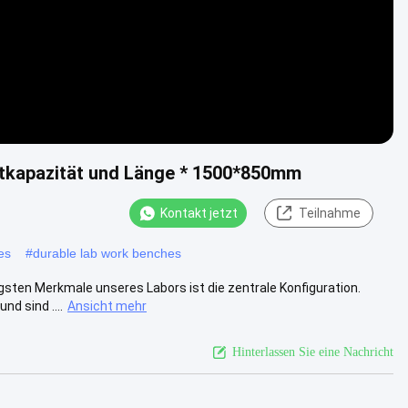
astkapazität und Länge * 1500*850mm
Kontakt jetzt
Teilnahme
es
#
durable lab work benches
gsten Merkmale unseres Labors ist die zentrale Konfiguration.
d sind ....
Ansicht mehr
Hinterlassen Sie eine Nachricht