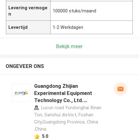
Levering vermoge
100000 stuks/maand
n
Levertijd
1-2 Werkdagen
Bekijk meer
ONGEVEER ONS
Guangdong Zhijian
Experimental Equipment
Technology Co., Ltd.
fabrikant profiel
Lucun road Yundonghai Xinan
Ton, Sanshui district, Foshan
City,Guangdong Province, China
,China
5.0