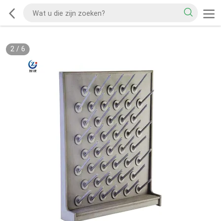
2
/
6