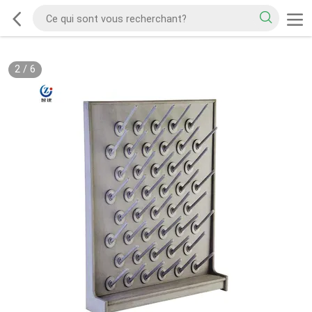
2
/
6