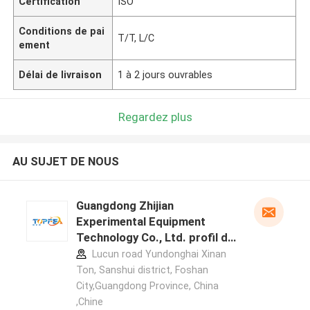
Certification
ISO
Conditions de pai
T/T, L/C
ement
Délai de livraison
1 à 2 jours ouvrables
Regardez plus
AU SUJET DE NOUS
Guangdong Zhijian
Experimental Equipment
Technology Co., Ltd. profil du
fabricant
Lucun road Yundonghai Xinan
Ton, Sanshui district, Foshan
City,Guangdong Province, China
,Chine