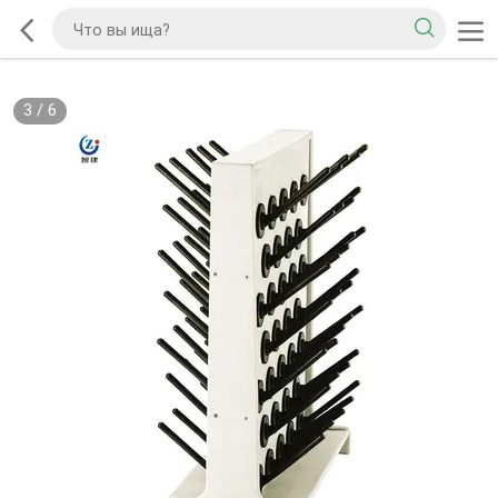
3
/
6