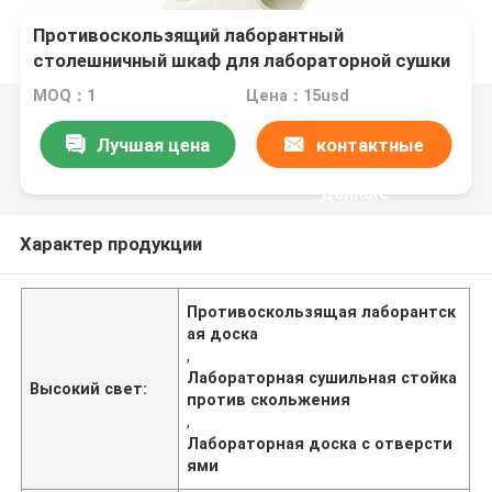
Противоскользящий лаборантный
столешничный шкаф для лабораторной сушки
с отверстиями для капель на расстоянии 10
MOQ：1
Цена：15usd
см
Лучшая цена
контактные
данные
Характер продукции
Противоскользящая лаборантск
ая доска
,
Лабораторная сушильная стойка
Высокий свет:
против скольжения
,
Лабораторная доска с отверсти
ями