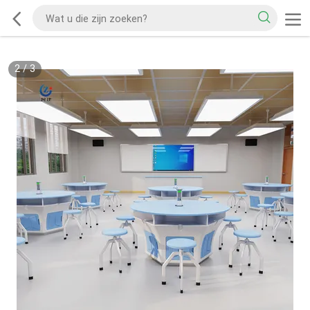
2
/
3