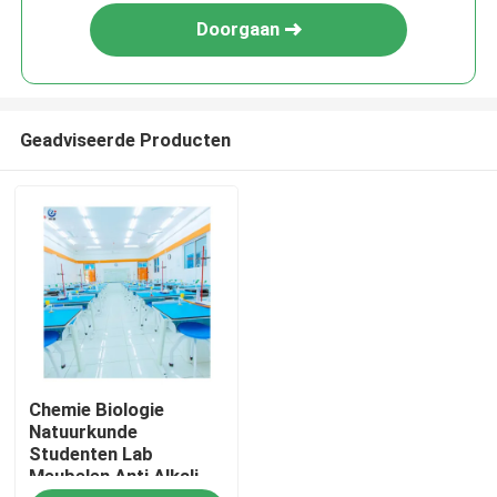
Doorgaan
Geadviseerde Producten
Thuis
Chemie Biologie
Producten
Natuurkunde
Studenten Lab
Meubelen Anti Alkali
VR-show