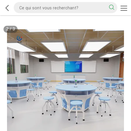
2
/
3