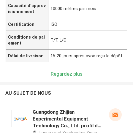
Capacité d'approv
10000 mètres par mois
isionnement
Certification
ISO
Conditions de pai
T/T, L/C
ement
Délai de livraison
15-20 jours après avoir reçu le dépôt
Regardez plus
AU SUJET DE NOUS
Guangdong Zhijian
Experimental Equipment
Technology Co., Ltd. profil du
fabricant
Lucun road Yundonghai Xinan