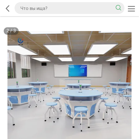
2
/
3