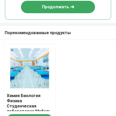
Продолжать
Порекомендованные продукты
Главная страница
Химия Биология
Продукция
Физика
Студенческая
лаборатория Мебель
VR - шоу