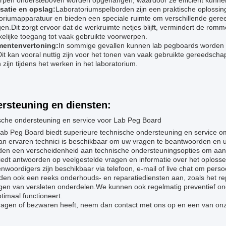
rpen ondersteboven worden opgehangen, waardoor ze efficiënt kunne
satie en opslag:
Laboratoriumspelborden zijn een praktische oplossin
toriumapparatuur en bieden een speciale ruimte om verschillende gere
en.Dit zorgt ervoor dat de werkruimte netjes blijft, vermindert de ro
elijke toegang tot vaak gebruikte voorwerpen.
mentenvertoning:
In sommige gevallen kunnen lab pegboards worden g
it kan vooral nuttig zijn voor het tonen van vaak gebruikte gereedscha
zijn tijdens het werken in het laboratorium.
rsteuning en diensten:
sche ondersteuning en service voor Lab Peg Board
ab Peg Board biedt superieure technische ondersteuning en service o
an ervaren technici is beschikbaar om uw vragen te beantwoorden en u
eden een verscheidenheid aan technische ondersteuningsopties om aan
iedt antwoorden op veelgestelde vragen en informatie over het oploss
nwoordigers zijn beschikbaar via telefoon, e-mail of live chat om perso
den ook een reeks onderhouds- en reparatiediensten aan, zoals het r
gen van versleten onderdelen.We kunnen ook regelmatig preventief o
timaal functioneert.
ragen of bezwaren heeft, neem dan contact met ons op en een van onze