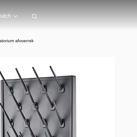
utch
atorium afvoerrek