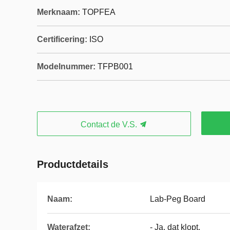
Merknaam:
TOPFEA
Certificering:
ISO
Modelnummer:
TFPB001
Contact de V.S.
Productdetails
Naam:
Lab-Peg Board
Waterafzet:
- Ja, dat klopt.