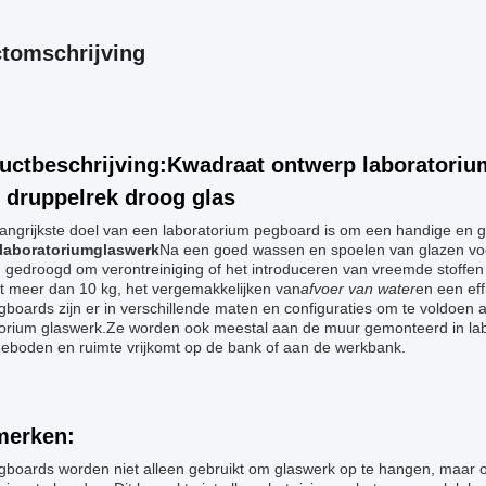
tomschrijving
uctbeschrijving:Kwadraat ontwerp laboratoriu
 druppelrek droog glas
langrijkste doel van een laboratorium pegboard is om een handige en 
laboratoriumglaswerk
Na een goed wassen en spoelen van glazen vo
 gedroogd om verontreiniging of het introduceren van vreemde stoffe
et meer dan 10 kg, het vergemakkelijken van
afvoer van water
en een eff
boards zijn er in verschillende maten en configuraties om te voldoen 
torium glaswerk.Ze worden ook meestal aan de muur gemonteerd in lab
geboden en ruimte vrijkomt op de bank of aan de werkbank.
erken:
gboards worden niet alleen gebruikt om glaswerk op te hangen, maar 