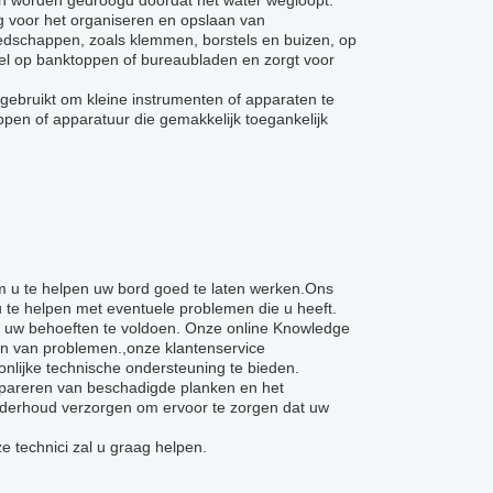
n worden gedroogd doordat het water wegloopt.
g voor het organiseren en opslaan van
edschappen, zoals klemmen, borstels en buizen, op
mmel op banktoppen of bureaubladen en zorgt voor
ebruikt om kleine instrumenten of apparaten te
ppen of apparatuur die gemakkelijk toegankelijk
m u te helpen uw bord goed te laten werken.Ons
 te helpen met eventuele problemen die u heeft.
 uw behoeften te voldoen. Onze online Knowledge
en van problemen.,onze klantenservice
onlijke technische ondersteuning te bieden.
epareren van beschadigde planken en het
nderhoud verzorgen om ervoor te zorgen dat uw
 technici zal u graag helpen.