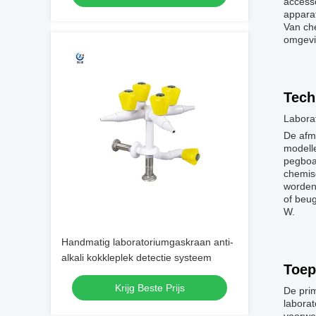
accesso
apparat
Van che
omgevin
Tech
Labora
De afme
modelle
pegboa
chemisc
worden
of beug
W.
Handmatig laboratoriumgaskraan anti-
alkali kokkleplek detectie systeem
Toep
Krijg Beste Prijs
De pri
labora