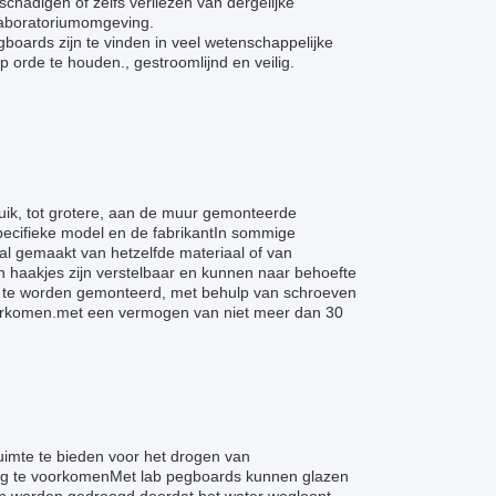
schadigen of zelfs verliezen van dergelijke
 laboratoriumomgeving.
egboards zijn te vinden in veel wetenschappelijke
 orde te houden., gestroomlijnd en veilig.
ruik, tot grotere, aan de muur gemonteerde
specifieke model en de fabrikantIn sommige
al gemaakt van hetzelfde materiaal of van
en haakjes zijn verstelbaar en kunnen naar behoefte
n te worden gemonteerd, met behulp van schroeven
e voorkomen.met een vermogen van niet meer dan 30
imte te bieden voor het drogen van
ting te voorkomenMet lab pegboards kunnen glazen