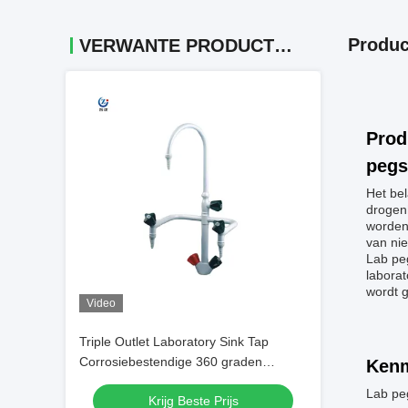
Produc
VERWANTE PRODUCTEN
Prod
pegs
Het be
drogen
worden
van ni
Lab peg
labora
wordt 
Video
Triple Outlet Laboratory Sink Tap
Corrosiebestendige 360 graden
Kenm
draaiende laboratoriumkraan
Lab pe
Krijg Beste Prijs