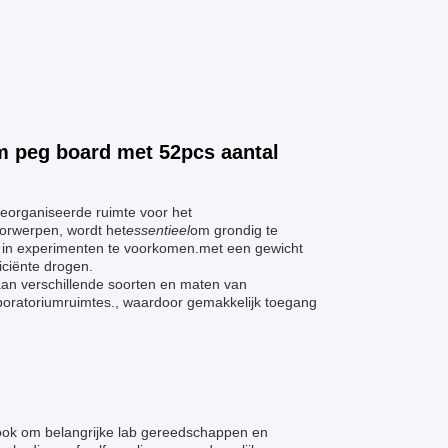
m peg board met 52pcs aantal
georganiseerde ruimte voor het
orwerpen, wordt het
essentieel
om grondig te
n in experimenten te voorkomen.met een gewicht
iciënte drogen.
aan verschillende soorten en maten van
oratoriumruimtes., waardoor gemakkelijk toegang
ook om belangrijke lab gereedschappen en