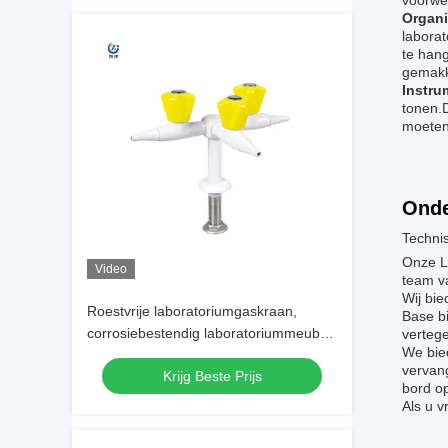
voorwe
Organi
labora
te hang
gemakk
Instru
tonen.D
moeten 
Onde
Techni
Onze L
Video
team v
Wij bi
Roestvrije laboratoriumgaskraan,
Base b
corrosiebestendig laboratoriummeubel
vertege
We bie
Accessoires
vervan
Krijg Beste Prijs
bord op
Als u v