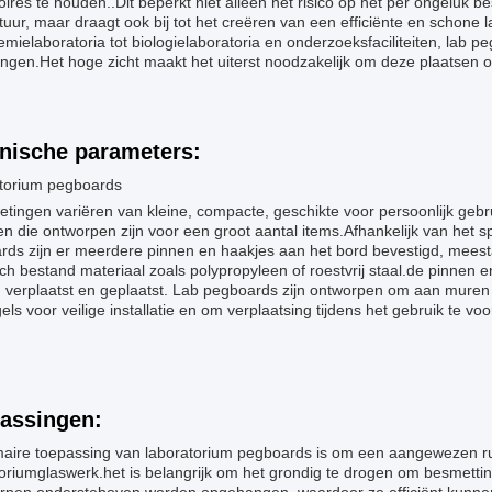
ires te houden..Dit beperkt niet alleen het risico op het per ongeluk be
uur, maar draagt ook bij tot het creëren van een efficiënte en schone
mielaboratoria tot biologielaboratoria en onderzoeksfaciliteiten, lab p
gen.Het hoge zicht maakt het uiterst noodzakelijk om deze plaatsen op
nische parameters:
torium pegboards
tingen variëren van kleine, compacte, geschikte voor persoonlijk geb
n die ontworpen zijn voor een groot aantal items.Afhankelijk van het 
rds zijn er meerdere pinnen en haakjes aan het bord bevestigd, meest
h bestand materiaal zoals polypropyleen of roestvrij staal.de pinnen 
 verplaatst en geplaatst. Lab pegboards zijn ontworpen om aan mure
els voor veilige installatie en om verplaatsing tijdens het gebruik t
assingen:
maire toepassing van laboratorium pegboards is om een aangewezen ru
toriumglaswerk.het is belangrijk om het grondig te drogen om besmet