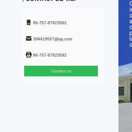
86-757-87823582
394419557@qq.com
86-757-87823582
Contact nu