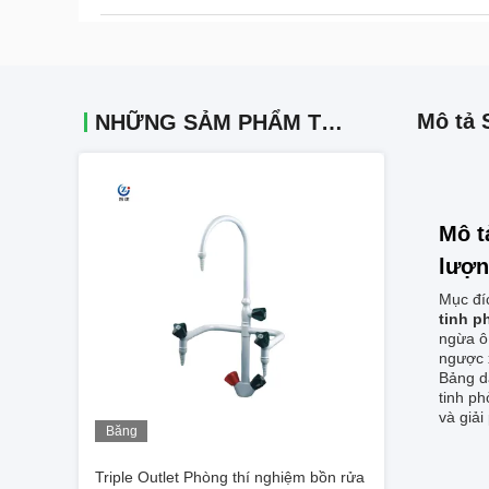
Mô tả 
NHỮNG SẢM PHẨM TƯƠNG TỰ
Mô t
lượn
Mục đí
tinh p
ngừa ô 
ngược 
Bảng d
tinh p
và giả
Băng
hình
Triple Outlet Phòng thí nghiệm bồn rửa