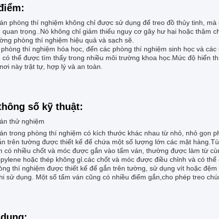
điểm:
án phòng thí nghiệm không chỉ được sử dụng để treo đồ thủy tinh, mà 
 quan trọng..Nó không chỉ giảm thiểu nguy cơ gây hư hại hoặc thậm ch
ường phòng thí nghiệm hiệu quả và sạch sẽ.
 phòng thí nghiệm hóa học, đến các phòng thí nghiệm sinh học và các 
có thể được tìm thấy trong nhiều môi trường khoa học.Mức độ hiển thị
ơi này trật tự, hợp lý và an toàn.
thông số kỹ thuật:
án thử nghiệm
án trong phòng thí nghiệm có kích thước khác nhau từ nhỏ, nhỏ gọn 
ắn trên tường được thiết kế để chứa một số lượng lớn các mặt hàng.Tù
n có nhiều chốt và móc được gắn vào tấm ván, thường được làm từ cùng
pylene hoặc thép không gỉ.các chốt và móc được điều chỉnh và có thể đ
òng thí nghiệm được thiết kế để gắn trên tường, sử dụng vít hoặc đệm
hi sử dụng. Một số tấm ván cũng có nhiều điểm gắn,cho phép treo chúng
dụng: