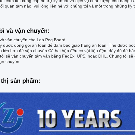
ôi cam kết cung cấp hỗ trợ kỹ thuật và dịch vụ chất lượng cho bảng L
i quan tâm nào, vui lòng liên hệ với chúng tôi và một trong những kỹ 
bì và vận chuyển:
 và vận chuyển cho Lab Peg Board
y được đóng gói an toàn để đảm bảo giao hàng an toàn. Thẻ được bọc l
 lớn hơn để vận chuyển.Cả hai hộp đều có vật liệu đệm đầy đủ để bảo 
tôi sẽ vận chuyển tấm ván bằng FedEx, UPS, hoặc DHL. Chúng tôi sẽ c
ận chuyển.
 thị sản phẩm: