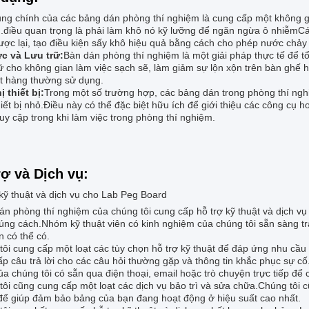
ng chính của các bảng dán phòng thí nghiệm là cung cấp một không gia
.điều quan trọng là phải làm khô nó kỹ lưỡng để ngăn ngừa ô nhiễmCá
ược lại, tạo điều kiện sấy khô hiệu quả bằng cách cho phép nước chảy 
c và Lưu trữ:
Bàn dán phòng thí nghiệm là một giải pháp thực tế để tổ
iữ cho không gian làm việc sạch sẽ, làm giảm sự lộn xộn trên bàn ghế
t hàng thường sử dụng.
ị thiết bị:
Trong một số trường hợp, các bảng dán trong phòng thí ngh
iết bị nhỏ.Điều này có thể đặc biệt hữu ích để giới thiệu các công cụ 
uy cập trong khi làm việc trong phòng thí nghiệm.
rợ và Dịch vụ:
kỹ thuật và dịch vụ cho Lab Peg Board
n phòng thí nghiệm của chúng tôi cung cấp hỗ trợ kỹ thuật và dịch vụ
ng cách.Nhóm kỹ thuật viên có kinh nghiệm của chúng tôi sẵn sàng trả
 có thể có.
ôi cung cấp một loạt các tùy chọn hỗ trợ kỹ thuật để đáp ứng nhu cầu 
p câu trả lời cho các câu hỏi thường gặp và thông tin khắc phục sự cố
a chúng tôi có sẵn qua điện thoại, email hoặc trò chuyện trực tiếp để 
tôi cũng cung cấp một loạt các dịch vụ bảo trì và sửa chữa.Chúng tôi
để giúp đảm bảo bảng của bạn đang hoạt động ở hiệu suất cao nhất.