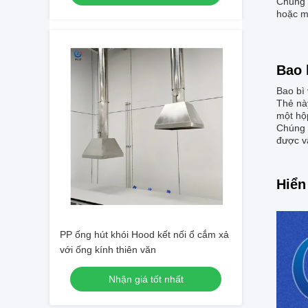
Chúng t
hoặc mố
Bao 
Bao bì
Thẻ nà
một hộp
Chúng 
được v
Hiển
PP ống hút khói Hood kết nối ổ cắm xả
với ống kính thiên văn
Nhận giá tốt nhất