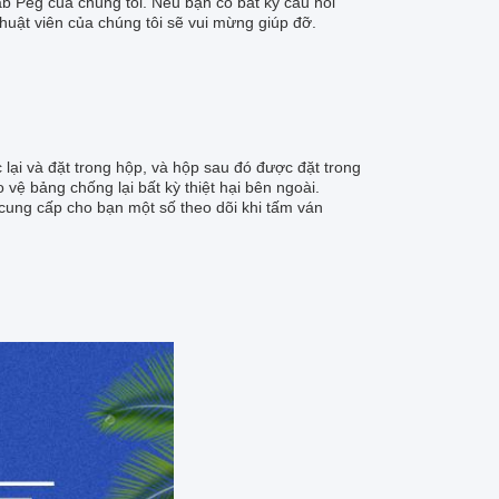
ab Peg của chúng tôi. Nếu bạn có bất kỳ câu hỏi
thuật viên của chúng tôi sẽ vui mừng giúp đỡ.
ại và đặt trong hộp, và hộp sau đó được đặt trong
vệ bảng chống lại bất kỳ thiệt hại bên ngoài.
ung cấp cho bạn một số theo dõi khi tấm ván