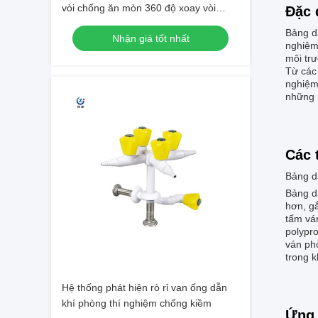
vòi chống ăn mòn 360 độ xoay vòi
Đặc 
phòng thí nghiệm
Bảng d
Nhận giá tốt nhất
nghiệm
môi tr
Từ các
nghiệm 
những n
Các 
Bảng d
Bảng d
hơn, g
tấm vá
polypro
ván ph
trong k
Hệ thống phát hiện rò rỉ van ống dẫn
khí phòng thí nghiệm chống kiềm
Ứng 