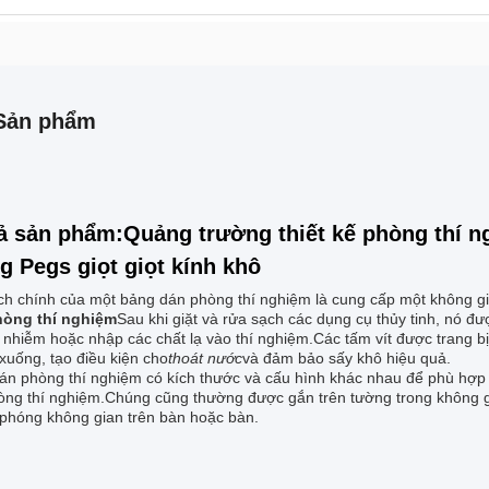
Sản phẩm
ả sản phẩm:Quảng trường thiết kế phòng thí n
g Pegs giọt giọt kính khô
ch chính của một bảng dán phòng thí nghiệm là cung cấp một không gia
hòng thí nghiệm
Sau khi giặt và rửa sạch các dụng cụ thủy tinh, nó đư
nhiễm hoặc nhập các chất lạ vào thí nghiệm.Các tấm vít được trang bị 
xuống, tạo điều kiện cho
thoát nước
và đảm bảo sấy khô hiệu quả.
án phòng thí nghiệm có kích thước và cấu hình khác nhau để phù hợp v
hòng thí nghiệm.Chúng cũng thường được gắn trên tường trong không g
i phóng không gian trên bàn hoặc bàn.