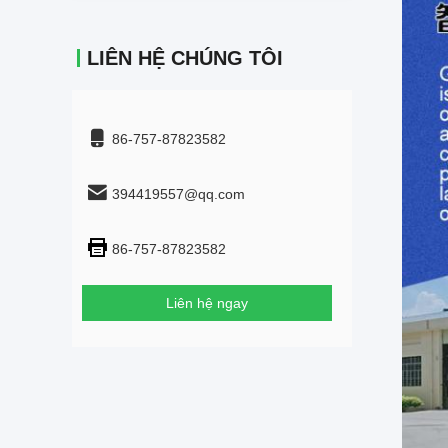
LIÊN HỆ CHÚNG TÔI
86-757-87823582
394419557@qq.com
86-757-87823582
Liên hệ ngay