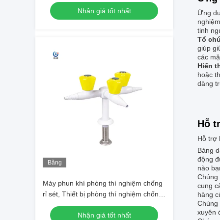
Nhận giá tốt nhất
Ứng dụ
nghiệm
tinh ng
Tổ chứ
giúp g
các mặ
Hiển th
hoặc th
dàng tr
Hỗ t
Hỗ trợ 
Bảng dá
động đú
Băng
nào bạn
hình
Chúng t
Máy phun khí phòng thí nghiệm chống
cung cấ
rỉ sét, Thiết bị phòng thí nghiệm chống
hàng củ
Chúng 
ăn mòn
xuyên 
Nhận giá tốt nhất