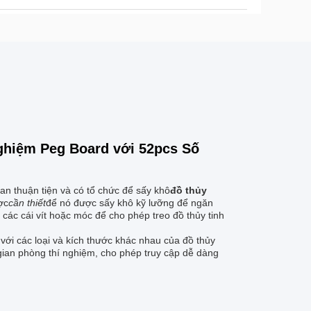
ghiệm Peg Board với 52pcs Số
n thuận tiện và có tổ chức để sấy khô
đồ thủy
ợc
cần thiết
để nó được sấy khô kỹ lưỡng để ngăn
các cái vít hoặc móc để cho phép treo đồ thủy tinh
ới các loại và kích thước khác nhau của đồ thủy
ian phòng thí nghiệm, cho phép truy cập dễ dàng