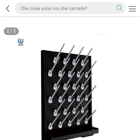
2
/
2