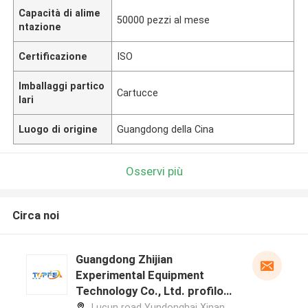
Capacità di alime
50000 pezzi al mese
ntazione
Certificazione
ISO
Imballaggi partico
Cartucce
lari
Luogo di origine
Guangdong della Cina
Osservi più
Circa noi
Guangdong Zhijian
Experimental Equipment
Technology Co., Ltd. profilo
del produttore
Lucun road Yundonghai Xinan