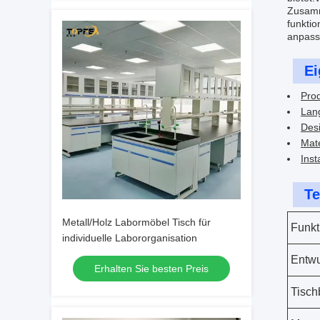
Zusamm
funktio
anpassb
Ei
Pro
Lang
Des
Mate
Inst
Te
Metall/Holz Labormöbel Tisch für
Funkt
individuelle Labororganisation
Entwu
Erhalten Sie besten Preis
Tisc