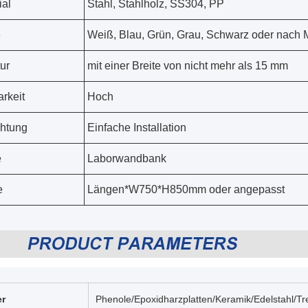
ial
Stahl, Stahlholz, SS304, PP
e
Weiß, Blau, Grün, Grau, Schwarz oder nach
tur
mit einer Breite von nicht mehr als 15 mm
arkeit
Hoch
chtung
Einfache Installation
e
Laborwandbank
e
Längen*W750*H850mm oder angepasst
er
Phenole/Epoxidharzplatten/Keramik/Edelstahl/T