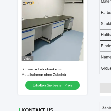
Mater
Farb
Struk
Haltb
Einri
Nam
Video
Größ
Schwarze Laborbänke mit
Metallrahmen ohne Zubehör
Erhalten Sie besten Preis
Zähl
KONTAKT US