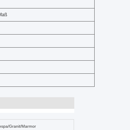
 Maß
respa/Granit/Marmor