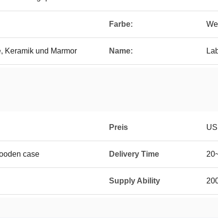
Farbe:
Wei
e, Keramik und Marmor
Name:
La
Preis
US
Wooden case
Delivery Time
20
Supply Ability
20