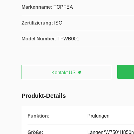
Markenname:
TOPFEA
Zertifizierung:
ISO
Model Number:
TFWB001
Kontakt US
Produkt-Details
Funktion:
Prüfungen
Größe:
Längen*W750*H850m