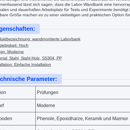
enfassend lässt sich sagen, dass die Labor-Wandbank eine hervorragen
nalen und dauerhaften Arbeitsplatz für Tests und Experimente benötig
are Größe machen es zu einer vielseitigen und praktischen Option für
genschaften:
duktbezeichnung: wandmontierte Laborbank
lebigkeit: Hoch
ign: Moderne
rial: Stahl, Stahl-Holz, SS304, PP
allation: Einfache Installation
chnische Parameter:
ion
Prüfungen
rf
Moderne
hboden
Phenole, Epoxidharze, Keramik und Marmor