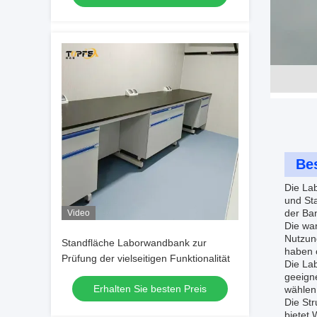
Be
Die Lab
und Sta
der Ba
Video
Die wan
Nutzung
Standfläche Laborwandbank zur
haben 
Prüfung der vielseitigen Funktionalität
Die La
geeign
Erhalten Sie besten Preis
wählen 
Die Str
bietet.