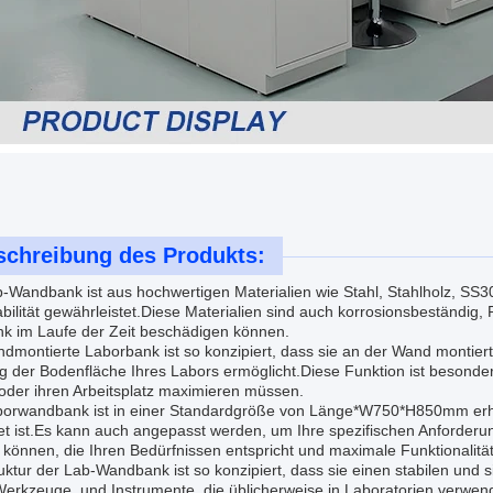
schreibung des Produkts:
-Wandbank ist aus hochwertigen Materialien wie Stahl, Stahlholz, SS304
bilität gewährleistet.Diese Materialien sind auch korrosionsbeständig,
nk im Laufe der Zeit beschädigen können.
dmontierte Laborbank ist so konzipiert, dass sie an der Wand montiert
 der Bodenfläche Ihres Labors ermöglicht.Diese Funktion ist besonders
oder ihren Arbeitsplatz maximieren müssen.
borwandbank ist in einer Standardgröße von Länge*W750*H850mm erhäl
et ist.Es kann auch angepasst werden, um Ihre spezifischen Anforderu
können, die Ihren Bedürfnissen entspricht und maximale Funktionalität 
uktur der Lab-Wandbank ist so konzipiert, dass sie einen stabilen und 
Werkzeuge, und Instrumente, die üblicherweise in Laboratorien verwen