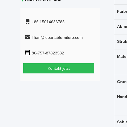
Farb
+86 15014636785
Abm
lillian@idearlabfurniture.com
Struk
86-757-87823582
Mater
Kontakt jetzt
Grun
Hand
Schi