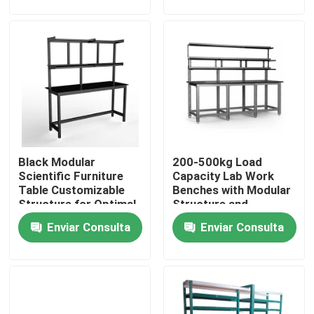
de espacio de trabajo
Sobre nosotros
Visita a la fábrica
Control de Calidad
Black Modular
200-500kg Load
Contacto
Scientific Furniture
Capacity Lab Work
Table Customizable
Benches with Modular
Structure for Optimal
Structure and
Solicitar una cotización
Functionality and
Optional Accessories
Enviar Consulta
Enviar Consulta
Space Utilization
Bancos de trabajo de laboratorio
Capilla del humo del laboratorio