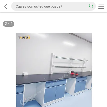
2
/
4