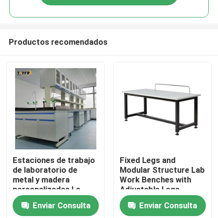
Productos recomendados
Inicio
Estaciones de trabajo
Fixed Legs and
de laboratorio de
Modular Structure Lab
metal y madera
Work Benches with
Productos
personalizadas La
Adjustable Legs
solución perfecta
Enviar Consulta
Enviar Consulta
para sus necesidades
VR Show