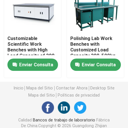
Armario de almacenamiento de laboratorio
Muebles de laboratorio para estudiantes
Customizable
Polishing Lab Work
Scientific Work
Benches with
Benches with High
Customized Load
Banco de la balanza del laboratorio
Load Capacity of 200-
Capacity 200-500kg
500kg
and Powder Coating
Enviar Consulta
Enviar Consulta
Cuadro de trabajo de banco de laboratorio
Accesorios para muebles de laboratorio
Inicio
Mapa del Sitio
Contactar Ahora
Desktop Site
Mapa del Sitio
Políticas de privacidad
Silla plegable del auditorio
Calidad
Bancos de trabajo de laboratorio
Fábrica
Silla elevadora de laboratorio
De China.Copyright © 2026 Guangdong Zhijian