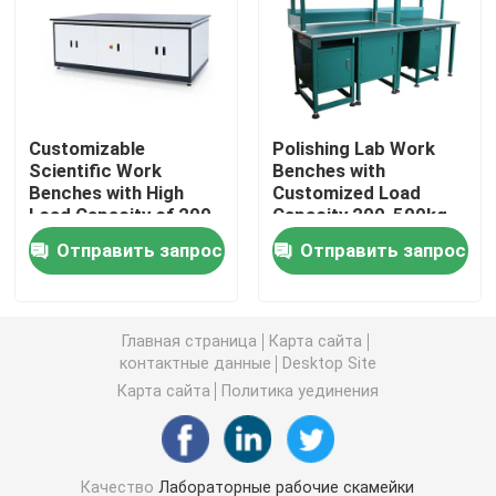
Лабораторный шкаф
Студенческая лабораторная мебель
Customizable
Polishing Lab Work
Scientific Work
Benches with
Benches with High
Customized Load
Суд баланса лаборатории
Load Capacity of 200-
Capacity 200-500kg
500kg
and Powder Coating
Отправить запрос
Отправить запрос
Лабораторная скамейка
Аксессуары для лабораторной мебели
Главная страница
Карта сайта
контактные данные
Desktop Site
Карта сайта
Политика уединения
Согнутый стул в аудитории
Лабораторный подъемный стул
Качество
Лабораторные рабочие скамейки