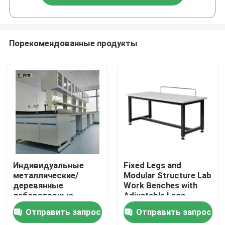
Порекомендованные продукты
Главная страница
Индивидуальные
Fixed Legs and
металлические/
Modular Structure Lab
деревянные
Work Benches with
Продукция
лабораторные
Adjustable Legs
рабочие станции -
Отправить запрос
Отправить запрос
идеальное решение
VR - шоу