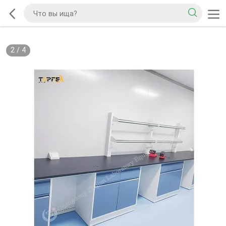
2
/
4