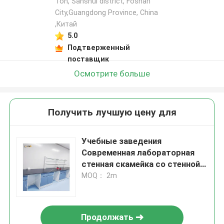
Ton, Sanshui district, Foshan
City,Guangdong Province, China
,Китай
5.0
Подтверженный
поставщик
Осмотрите больше
Получить лучшую цену для
Учебные заведения
Современная лабораторная
стенная скамейка со стенной
конструкцией
MOQ： 2m
Продолжать