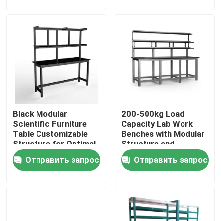
для ваших
потребностей в
рабочем
О Компании
пространстве
Наша фабрика
контроль качества
Black Modular
200-500kg Load
контактные данные
Scientific Furniture
Capacity Lab Work
Table Customizable
Benches with Modular
Structure for Optimal
Structure and
Отправить запрос
Functionality and
Optional Accessories
Отправить запрос
Отправить запрос
Space Utilization
Лабораторные рабочие скамейки
Клобук перегара лаборатории