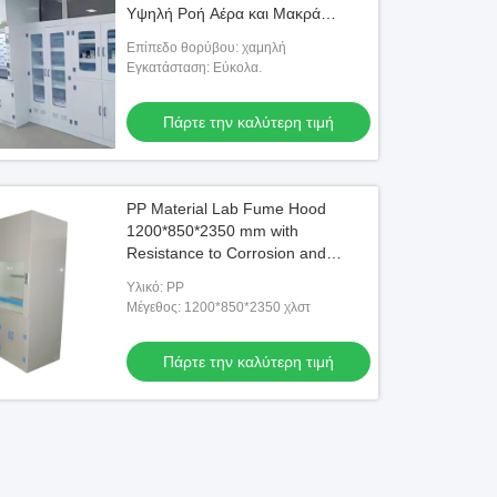
Υψηλή Ροή Αέρα και Μακρά
Διάρκεια
Επίπεδο θορύβου: χαμηλή
Εγκατάσταση: Εύκολα.
Πάρτε την καλύτερη τιμή
PP Material Lab Fume Hood
1200*850*2350 mm with
Resistance to Corrosion and
Strong Acid Resistant for
Υλικό: PP
Chemistry Lab
Μέγεθος: 1200*850*2350 χλστ
Πάρτε την καλύτερη τιμή