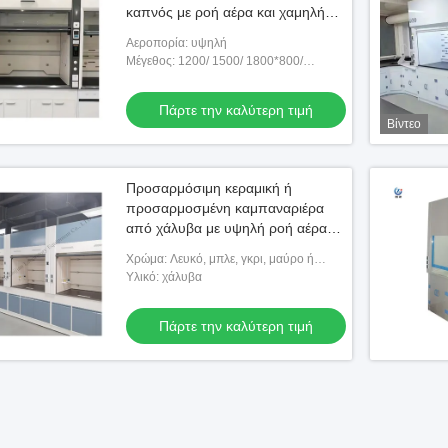
καπνός με ροή αέρα και χαμηλή
συντήρηση
Αεροπορία: υψηλή
Μέγεθος: 1200/ 1500/ 1800*800/
850*2350mm Ή προσαρμοσμένο
Πάρτε την καλύτερη τιμή
Βίντεο
Προσαρμόσιμη κεραμική ή
προσαρμοσμένη καμπαναριέρα
από χάλυβα με υψηλή ροή αέρα
και χαμηλή συντήρηση
Χρώμα: Λευκό, μπλε, γκρι, μαύρο ή
προσαρμοσμένο
Υλικό: χάλυβα
Πάρτε την καλύτερη τιμή