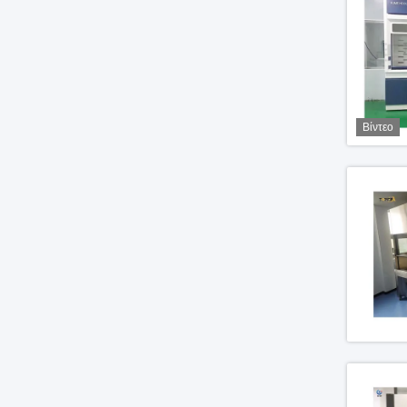
Βίντεο