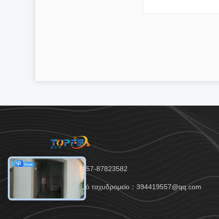
Τηλ.：86-757-87823582
Ηλεκτρονικό ταχυδρομείο：394419557@qq.com