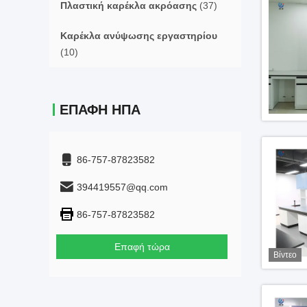
Πλαστική καρέκλα ακρόασης
(37)
Καρέκλα ανύψωσης εργαστηρίου
(10)
ΕΠΑΦΉ ΗΠΑ
86-757-87823582
394419557@qq.com
86-757-87823582
Επαφή τώρα
Βίντεο