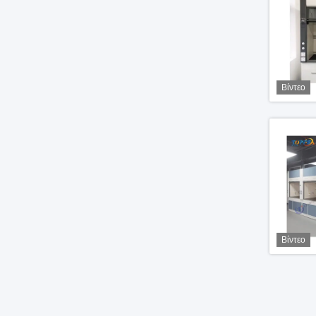
Βίντεο
Βίντεο