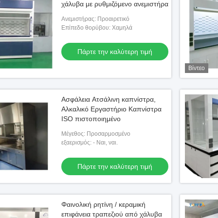
χάλυβα με ρυθμιζόμενο ανεμιστήρα
Ανεμιστήρας: Προαιρετικό
Επίπεδο θορύβου: Χαμηλά
Πάρτε την καλύτερη τιμή
Βίντεο
Ασφάλεια Ατσάλινη καπνίστρα,
Αλκαλικό Εργαστήριο Καπνίστρα
ISO πιστοποιημένο
Μέγεθος: Προσαρμοσμένο
εξαερισμός: - Ναι, ναι.
Πάρτε την καλύτερη τιμή
Φαινολική ρητίνη / κεραμική
επιφάνεια τραπεζιού από χάλυβα