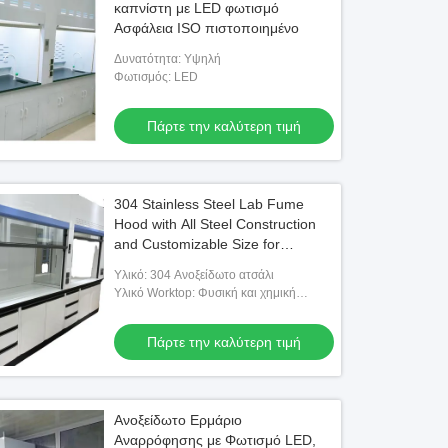
καπνίστη με LED φωτισμό
Ασφάλεια ISO πιστοποιημένο
Δυνατότητα: Υψηλή
Φωτισμός: LED
Πάρτε την καλύτερη τιμή
304 Stainless Steel Lab Fume
Hood with All Steel Construction
and Customizable Size for
Chemical Institutes
Υλικό: 304 Ανοξείδωτο ατσάλι
Υλικό Worktop: Φυσική και χημική
σανίδα στερεού πυρήνα 12,7 mm
Πάρτε την καλύτερη τιμή
Ανοξείδωτο Ερμάριο
Αναρρόφησης με Φωτισμό LED,