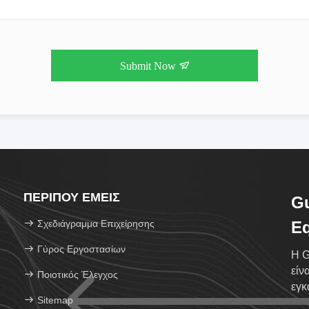
Submit Now
ΠΕΡΊΠΟΥ ΕΜΕΊΣ
Gu
Σχεδιάγραμμα Επιχείρησης
Eq
Γύρος Εργοστασίων
Η G
είν
Ποιοτικός Έλεγχος
εγκ
Sitemap
επί