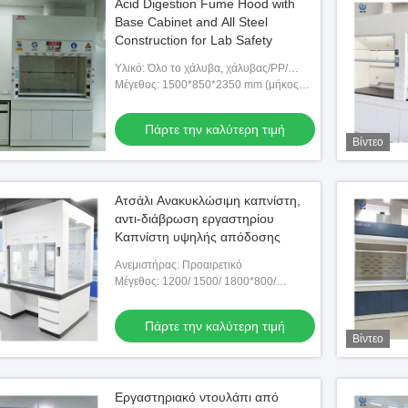
Acid Digestion Fume Hood with
Base Cabinet and All Steel
Construction for Lab Safety
Υλικό: Όλο το χάλυβα, χάλυβας/PP/
ανοξείδωτο χάλυβα
Μέγεθος: 1500*850*2350 mm (μήκος
προσαρμοσμένο)
Πάρτε την καλύτερη τιμή
Βίντεο
Ατσάλι Ανακυκλώσιμη καπνίστη,
αντι-διάβρωση εργαστηρίου
Καπνίστη υψηλής απόδοσης
Ανεμιστήρας: Προαιρετικό
Μέγεθος: 1200/ 1500/ 1800*800/
850*2350mm Ή προσαρμοσμένο
Πάρτε την καλύτερη τιμή
Βίντεο
Εργαστηριακό ντουλάπι από