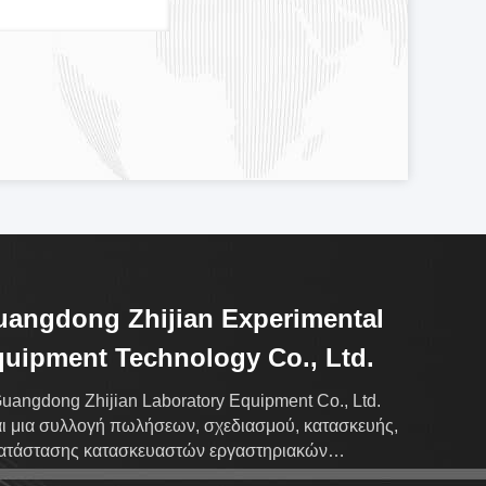
angdong Zhijian Experimental
uipment Technology Co., Ltd.
uangdong Zhijian Laboratory Equipment Co., Ltd.
αι μια συλλογή πωλήσεων, σχεδιασμού, κατασκευής,
ατάστασης κατασκευαστών εργαστηριακών
πλων.