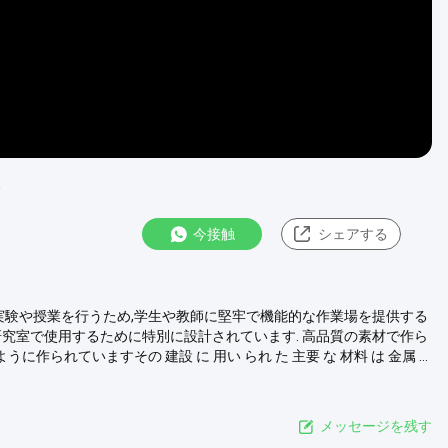
ン
今接触
シェアする
す実験や授業を行うため,学生や教師に堅牢で機能的な作業場を提供する
研究室で使用するために特別に設計されています. 高品質の素材で作ら
られていますその 建設 に 用い られ た 主要 な 材料 は 金属 ...
メッセージを残す