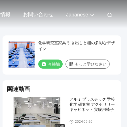
業情報
お問い合わせ
Japanese
化学研究室家具 引き出しと棚の多彩なデザ
イン
今接触
もっと学びなさい
関連動画
アルミ プラスチック 学校
化学 研究室 アクセサリー
キャビネット 実験用椅子
Chemistry Lab Furniture
2024-05-20
00:40