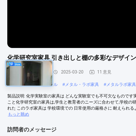
化学研究室家具 引き出しと棚の多彩なデザイ
学生の研究室家具
2025-03-20
11 意見
#
実験室のワーク テーブル
#
メタル・ラボ家具
#
メタルラボ家具
製品説明: 化学実験室の家具は どんな実験室でも不可欠なもので
こと化学研究室の家具は,学生と教育者のニーズに合わせて,学校の
れた このラボ家具は 学校環境での 日常使用の厳格さに 耐えられるように作
もっと眺め
訪問者のメッセージ