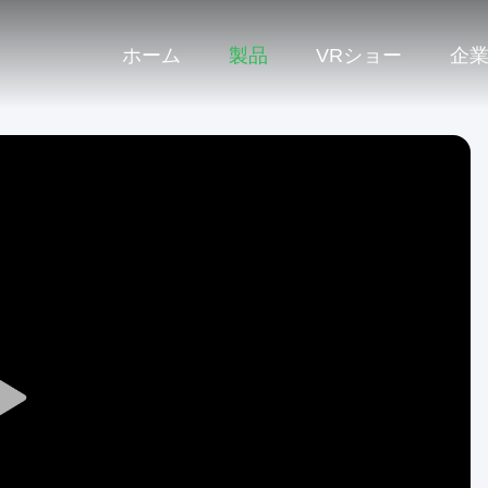
ホーム
製品
VRショー
企
Play
Video