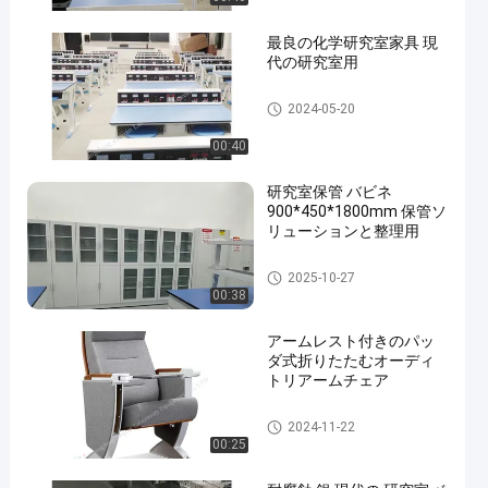
最良の化学研究室家具 現
代の研究室用
Chemistry Lab Furniture
2024-05-20
00:40
研究室保管 バビネ
900*450*1800mm 保管ソ
リューションと整理用
Acid Storage Cabinet
2025-10-27
00:38
アームレスト付きのパッ
ダ式折りたたむオーディ
トリアームチェア
オーディトリアの折りたたみ
2024-11-22
の椅子
00:25