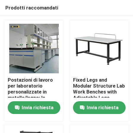
Prodotti raccomandati
Postazioni di lavoro
Fixed Legs and
per laboratorio
Modular Structure Lab
personalizzate in
Work Benches with
Casa
metallo/legno: la
Adjustable Legs
soluzione perfetta per
Invia richiesta
Invia richiesta
le esigenze del tuo
Prodotti
spazio di lavoro
Mostra VR