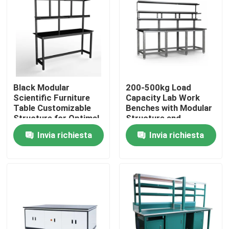
Chi siamo
Fatory Tour
Black Modular
200-500kg Load
Controllo di qualità
Scientific Furniture
Capacity Lab Work
Table Customizable
Benches with Modular
Structure for Optimal
Structure and
Contattaci
Functionality and
Optional Accessories
Invia richiesta
Invia richiesta
Space Utilization
Richiedere un preventivo
Banchi di lavoro di laboratorio
Cappuccio del vapore del laboratorio