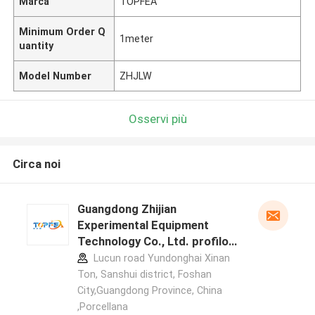
Marca
TOPFEA
Minimum Order Q
1meter
uantity
Model Number
ZHJLW
Osservi più
Circa noi
Guangdong Zhijian
Experimental Equipment
Technology Co., Ltd. profilo
del produttore
Lucun road Yundonghai Xinan
Ton, Sanshui district, Foshan
City,Guangdong Province, China
,Porcellana