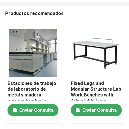
Productos recomendados
Estaciones de trabajo
Fixed Legs and
de laboratorio de
Modular Structure Lab
Inicio
metal y madera
Work Benches with
personalizadas La
Adjustable Legs
solución perfecta
Productos
Enviar Consulta
Enviar Consulta
para sus necesidades
de espacio de trabajo
VR Show