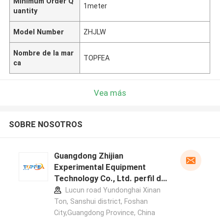
Minimum Order Q
1meter
uantity
Model Number
ZHJLW
Nombre de la mar
TOPFEA
ca
Vea más
SOBRE NOSOTROS
Guangdong Zhijian
Experimental Equipment
Technology Co., Ltd. perfil del
fabricante
Lucun road Yundonghai Xinan
Ton, Sanshui district, Foshan
City,Guangdong Province, China