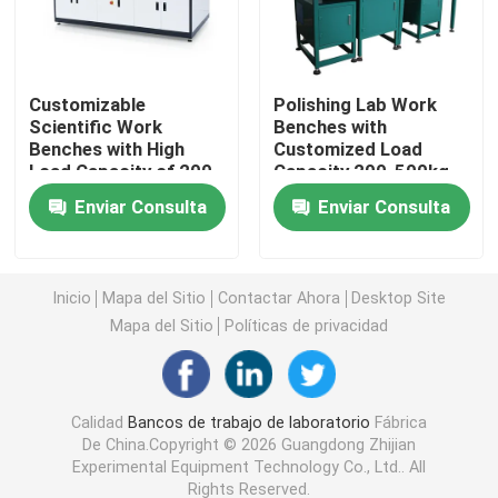
Armario de almacenamiento de laboratorio
Customizable
Polishing Lab Work
Scientific Work
Benches with
Muebles de laboratorio para estudiantes
Benches with High
Customized Load
Load Capacity of 200-
Capacity 200-500kg
500kg
and Powder Coating
Banco de la balanza del laboratorio
Enviar Consulta
Enviar Consulta
Cuadro de trabajo de banco de laboratorio
Inicio
Mapa del Sitio
Contactar Ahora
Desktop Site
Mapa del Sitio
Políticas de privacidad
Accesorios para muebles de laboratorio
Silla plegable del auditorio
Calidad
Bancos de trabajo de laboratorio
Fábrica
De China.Copyright © 2026 Guangdong Zhijian
Experimental Equipment Technology Co., Ltd.. All
Silla elevadora de laboratorio
Rights Reserved.