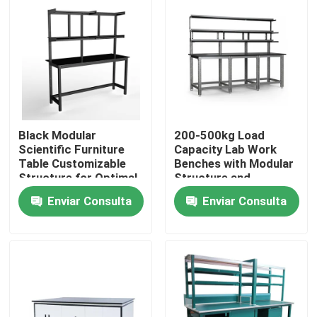
Sobre nosotros
Visita a la fábrica
Control de Calidad
Black Modular
200-500kg Load
Scientific Furniture
Capacity Lab Work
Table Customizable
Benches with Modular
Contacto
Structure for Optimal
Structure and
Functionality and
Optional Accessories
Enviar Consulta
Enviar Consulta
Space Utilization
Solicitar una cotización
Bancos de trabajo de laboratorio
Capilla del humo del laboratorio