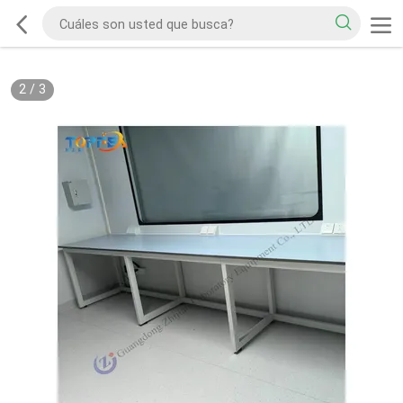
2
/
3