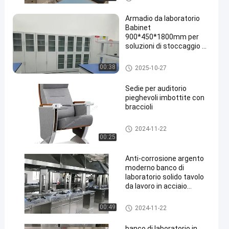
Armadio da laboratorio
Babinet
900*450*1800mm per
soluzioni di stoccaggio e
organizzazione
Acid Storage Cabinet
00:38
2025-10-27
Sedie per auditorio
pieghevoli imbottite con
braccioli
Sedie pieghevoli per auditoriu
2024-11-22
m
00:25
Anti-corrosione argento
moderno banco di
laboratorio solido tavolo
da lavoro in acciaio
inossidabile
Stainless Steel Lab Bench
00:49
2024-11-22
banco di laboratorio in