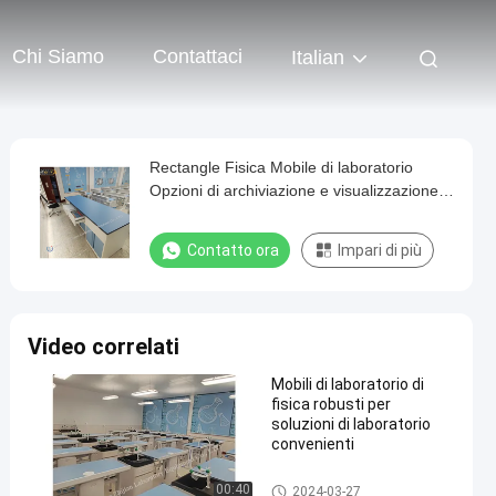
Chi Siamo
Contattaci
Italian
Rectangle Fisica Mobile di laboratorio
Opzioni di archiviazione e visualizzazione
personalizzabili
Contatto ora
Impari di più
Video correlati
Mobili di laboratorio di
fisica robusti per
soluzioni di laboratorio
convenienti
Physics Lab Furniture
00:40
2024-03-27