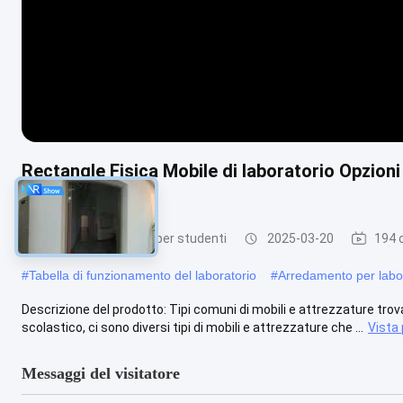
Rectangle Fisica Mobile di laboratorio Opzioni 
personalizzabili
Mobili per laboratori per studenti
2025-03-20
194 o
#
Tabella di funzionamento del laboratorio
#
Arredamento per labor
Descrizione del prodotto: Tipi comuni di mobili e attrezzature trovati
scolastico, ci sono diversi tipi di mobili e attrezzature che ...
Vista 
Messaggi del visitatore