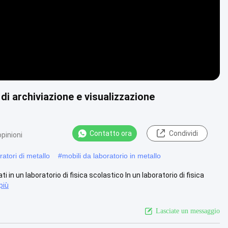
di archiviazione e visualizzazione
Contatto ora
Condividi
pinioni
atori di metallo
#
mobili da laboratorio in metallo
 in un laboratorio di fisica scolastico In un laboratorio di fisica
più
Lasciate un messaggio