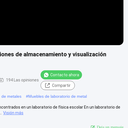
iones de almacenamiento y visualización
Contacto ahora
194 Las opiniones
Compartir
o de metales
#
Muebles de laboratorio de metal
ontrados en un laboratorio de física escolar En un laboratorio de
.
Visión más
Deja un mensaje