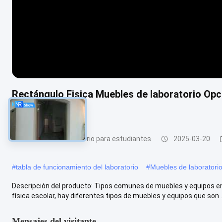
Rectángulo Fisica Muebles de laboratorio Opc
personalizables
Muebles de laboratorio para estudiantes
2025-03-20
#
tabla de funcionamiento del laboratorio
#
Muebles de laboratori
Descripción del producto: Tipos comunes de muebles y equipos enc
física escolar, hay diferentes tipos de muebles y equipos que son ..
Mensajes del visitante