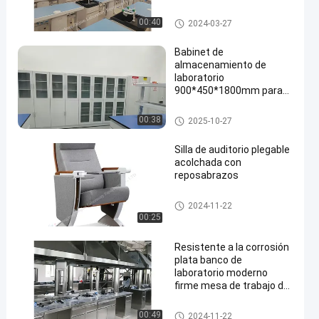
Physics Lab Furniture
00:40
2024-03-27
Babinet de
almacenamiento de
laboratorio
900*450*1800mm para
soluciones y organización
de almacenamiento
Acid Storage Cabinet
00:38
2025-10-27
Silla de auditorio plegable
acolchada con
reposabrazos
Silla plegable del auditorio
2024-11-22
00:25
Resistente a la corrosión
plata banco de
laboratorio moderno
firme mesa de trabajo de
acero inoxidable
Stainless Steel Lab Bench
00:49
2024-11-22