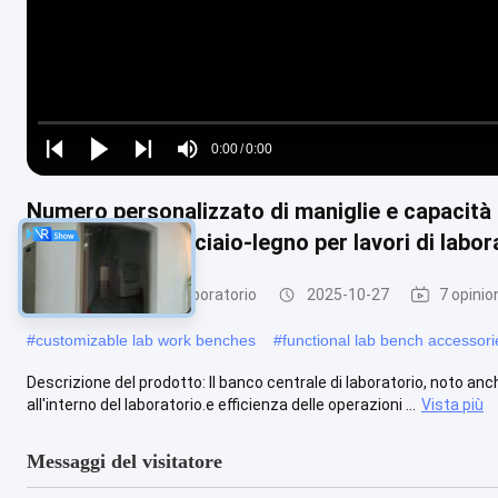
Loaded
:
0%
0:00
/
0:00
Play
Play
Play
Mute
Current
Duration
next
next
Numero personalizzato di maniglie e capacità d
Time
laboratorio in acciaio-legno per lavori di labo
Banchi di lavoro di laboratorio
2025-10-27
7 opinio
#
customizable lab work benches
#
functional lab bench accessori
Descrizione del prodotto: Il banco centrale di laboratorio, noto a
all'interno del laboratorio.e efficienza delle operazioni ...
Vista più
Messaggi del visitatore