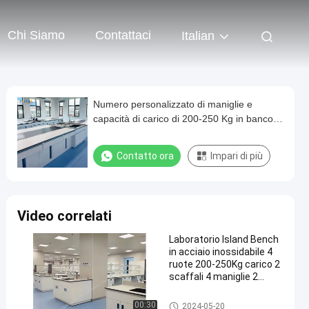
Chi Siamo
Contattaci
Italian
Numero personalizzato di maniglie e
capacità di carico di 200-250 Kg in banco
isola da laboratorio in acciaio-legno per
lavori di laboratorio pesanti
Contatto ora
Impari di più
Video correlati
Laboratorio Island Bench
in acciaio inossidabile 4
ruote 200-250Kg carico 2
scaffali 4 maniglie 2
armadietti 4 cassetti
Lab Island Bench
00:30
2024-05-20