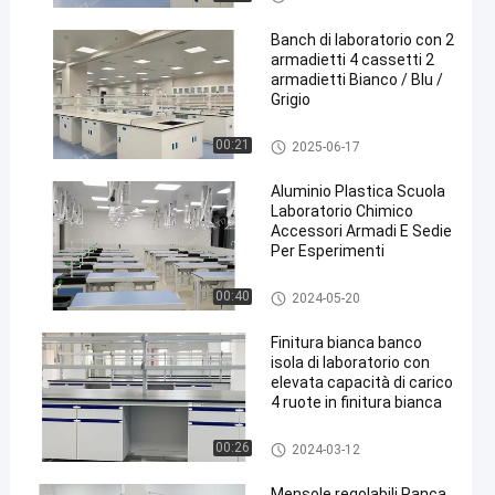
Banch di laboratorio con 2
armadietti 4 cassetti 2
armadietti Bianco / Blu /
Grigio
Lab Island Bench
00:21
2025-06-17
en
Aluminio Plastica Scuola
Laboratorio Chimico
Accessori Armadi E Sedie
Per Esperimenti
Chemistry Lab Furniture
00:40
2024-05-20
Finitura bianca banco
isola di laboratorio con
elevata capacità di carico
4 ruote in finitura bianca
Lab Island Bench
00:26
2024-03-12
Mensole regolabili Panca