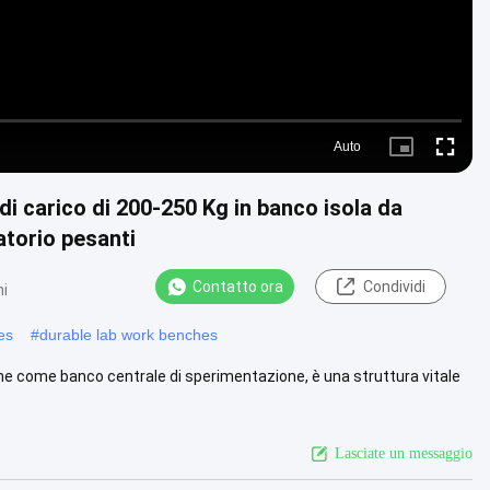
Auto
Picture-
Fullscre
in-
Picture
i carico di 200-250 Kg in banco isola da
ratorio pesanti
Contatto ora
Condividi
ni
es
#
durable lab work benches
nche come banco centrale di sperimentazione, è una struttura vitale
Lasciate un messaggio