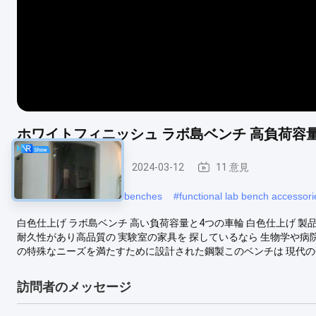
ホワイトフィニッシュ ラボ島ベンチ 高負荷容量
研究室の作業台
2024-03-12
11 意見
#
customizable lab work benches
#
functional lab bench accessori
白色仕上げ ラボ島ベンチ 高い負荷容量と4つの車輪 白色仕上げ 製品説明: 
耐久性があり高品質の 実験室の家具を 探しているなら 生物学や病
の特殊なニーズを満たすために設計された鋼製このベンチは 現代の研究室
訪問者のメッセージ