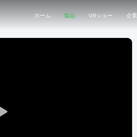
ホーム
製品
VRショー
企
Play
Video