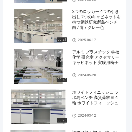
2つのロッカー 4つの引き
出し 2つのキャビネットを
持つ鋼鉄研究所島ベンチ
白 / 青 / グレー色
Lab Island Bench
00:21
2025-06-17
アルミ プラスチック 学校
化学 研究室 アクセサリー
キャビネット 実験用椅子
Chemistry Lab Furniture
2024-05-20
00:40
ホワイトフィニッシュ ラ
ボ島ベンチ 高負荷容量 4
輪 ホワイトフィニッシュ
Lab Island Bench
2024-03-12
00:26