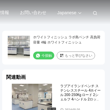
業情報
お問い合わせ
Japanese
ホワイトフィニッシュ ラボ島ベンチ 高負荷
容量 4輪 ホワイトフィニッシュ
今接触
もっと学びなさい
関連動画
ラブアイランドベンチ ス
テンレススチール 4ホイー
ル 200-250Kg ロード 2シ
ェルフ 4ハンドル 2ロッカ
ー 4ドラワー
Lab Island Bench
00:30
2024-05-20