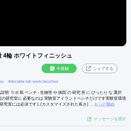
 4輪 ホワイトフィニッシュ
今接触
シェアする
es
#
durable lab work benches
ラボ 島 ベンチ - 生物学 や 病院 の 研究 所 に ぴったり な 選択
院の研究室に 必要なのは 実験室アイランドベンチだけです実験室環境
には必須です L (カスタマイズされた長さ) ....
もっと眺め
メッセージを残す