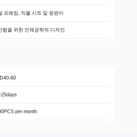
철 프레임, 직물 시트 및 등받이
안함을 위한 인체공학적 디자인
D40-80
~25days
00PCS per month