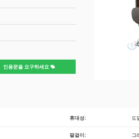
인용문을 요구하세요
휴대성:
도
팔걸이:
그