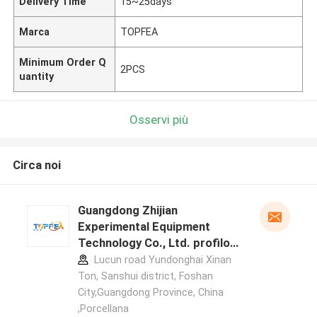
Delivery Time
15~25days
Marca
TOPFEA
Minimum Order Q
2PCS
uantity
Osservi più
Circa noi
Guangdong Zhijian
Experimental Equipment
Technology Co., Ltd. profilo
del produttore
Lucun road Yundonghai Xinan
Ton, Sanshui district, Foshan
City,Guangdong Province, China
,Porcellana