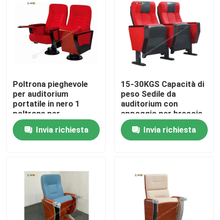
Chi siamo
Fatory Tour
Poltrona pieghevole
15-30KGS Capacità di
Controllo di qualità
per auditorium
peso Sedile da
portatile in nero 1
auditorium con
poltrona per
appoggio per braccia
Contattaci
pacchetto Peso
personalizzabile
Invia richiesta
Invia richiesta
leggero e facile da
portare
Richiedere un preventivo
Banchi di lavoro di laboratorio
Cappuccio del vapore del laboratorio