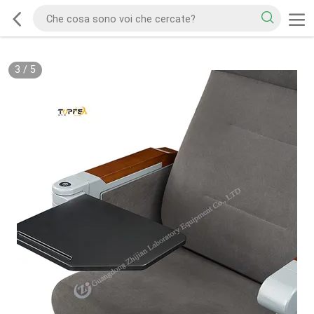
3
/
5