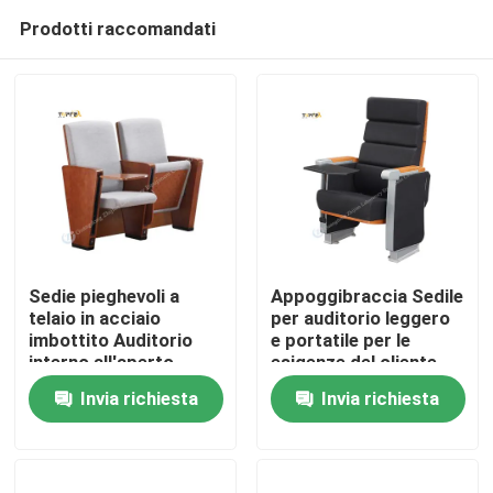
Prodotti raccomandati
Sedie pieghevoli a
Appoggibraccia Sedile
telaio in acciaio
per auditorio leggero
imbottito Auditorio
e portatile per le
Casa
interno all'aperto
esigenze del cliente
Sedute 15 ~ 30KGS
Invia richiesta
Invia richiesta
Capacità di peso
Prodotti
Mostra VR