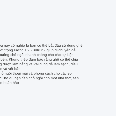
iều này có nghĩa là bạn có thể bắt đầu sử dụng ghế
với trọng lượng 15 ~ 30KGS, giúp di chuyển dễ
o xuống chỗ ngồi nhanh chóng cho các sự kiện.
bền. Khung thép đảm bảo rằng ghế có thể chịu
g được làm bằng vảiVải cũng dễ làm sạch, điều
n và vết bẩn.
chỗ ngồi thoải mái và phong cách cho các sự
iệnCho dù bạn cần chỗ ngồi cho một nhà thờ, sân
ọn hoàn hảo.