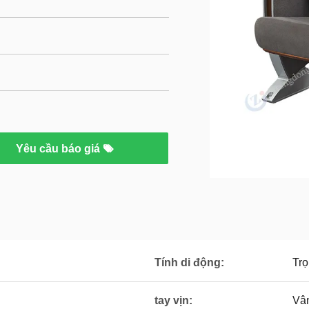
Yêu cầu báo giá
Tính di động:
Trọ
tay vịn:
Vâ