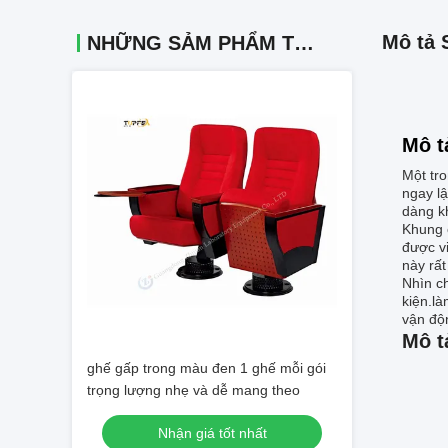
Mô tả 
NHỮNG SẢM PHẨM TƯƠNG TỰ
Mô t
Một tro
ngay l
dàng kh
Khung 
được v
này rấ
Nhìn ch
kiện.là
vận độn
Mô t
ghế gấp trong màu đen 1 ghế mỗi gói
trọng lượng nhẹ và dễ mang theo
Nhận giá tốt nhất