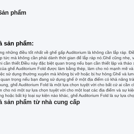
Sản phẩm
ả sản phẩm:
ng những điều tốt nhất về ghế gấp Auditorium là không cần lắp ráp. Đ
ập tức mà không cần phải dành thời gian để lắp ráp nó.Ghế cũng nhẹ, 
i cần thiết.Điều này đặc biệt quan trọng nếu bạn cần thiết lập và thá
của ghế Auditorium Fold được làm bằng thép, làm cho nó mạnh mẽ và 
iệc sử dụng thường xuyên mà không bị vỡ hoặc bị hư hỏng.Ghế và lưn
t quan trọng nếu bạn đang sử dụng ghế ở một địa điểm có khả năng trà
ung, ghế Auditorium Fold là một lựa chọn tuyệt vời cho bất cứ ai cần 
m cho nó một sự lựa chọn tuyệt vời cho một loạt các địa điểm và sự k
g hoặc bất kỳ loại sự kiện nào khác, ghế Auditorium Fold là sự lựa ch
ả sản phẩm từ nhà cung cấp