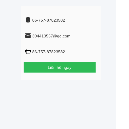
86-757-87823582
394419557@qq.com
86-757-87823582
Liên hệ ngay