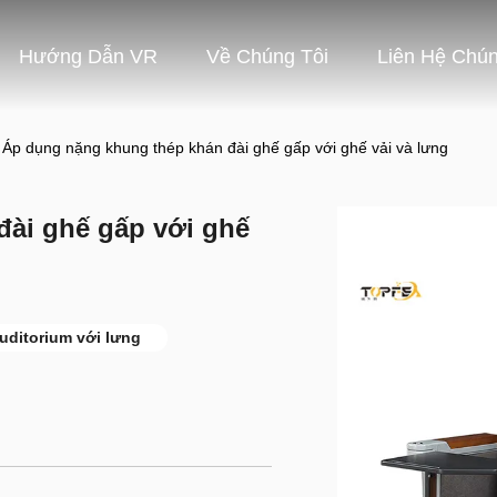
Hướng Dẫn VR
Về Chúng Tôi
Liên Hệ Chún
Áp dụng nặng khung thép khán đài ghế gấp với ghế vải và lưng
ài ghế gấp với ghế
uditorium với lưng