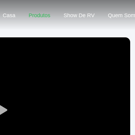
Casa
Produtos
Show De RV
Quem Som
Play
Video