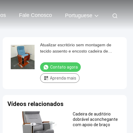
os
Fale Conosco
Portuguese
Atualizar escritório sem montagem de
tecido assento e encosto cadeira de
conferência
Contato agora
Aprenda mais
Vídeos relacionados
Cadeira de auditório
dobrável aconchegante
com apoio de braço