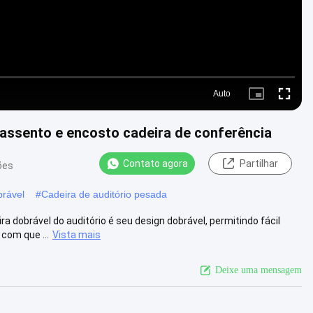
Auto
Picture-
Fullscre
in-
Picture
 assento e encosto cadeira de conferência
Contato agora
Partilhar
ões
brável
#
Cadeira de auditório pesada
a dobrável do auditório é seu design dobrável, permitindo fácil
com que ...
Vista mais
Deixe uma mensagem