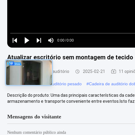
Loaded
:
0%
0:00
/
0:00
Play
Play
Play
Mute
Current
Duration
next
next
Atualizar escritório sem montagem de tecido
Time
Cadeira dobrável do auditório
2025-02-21
11 opini
#
Cadeira dobrável de auditório pesado
#
Cadeira de auditório do
Descrição do produto: Uma das principais características da cadeir
armazenamento e transporte conveniente entre eventos.Isto faz 
Mensagens do visitante
Nenhum comentário público ainda