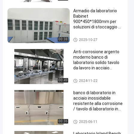
Armadio da laboratorio
Babinet
900*450*1800mm per
soluzioni di stoccaggio e
organizzazione
Acid Storage Cabinet
00:38
2025-10-27
en
Anti-corrosione argento
moderno banco di
laboratorio solido tavolo
da lavoro in acciaio
inossidabile
Stainless Steel Lab Bench
00:49
2024-11-22
banco di laboratorio in
acciaio inossidabile
resistente alla corrosione
/ tavolo di laboratorio in
acciaio inossidabile
Stainless Steel Lab Bench
00:36
2025-06-11
Laboratorio Island Bench