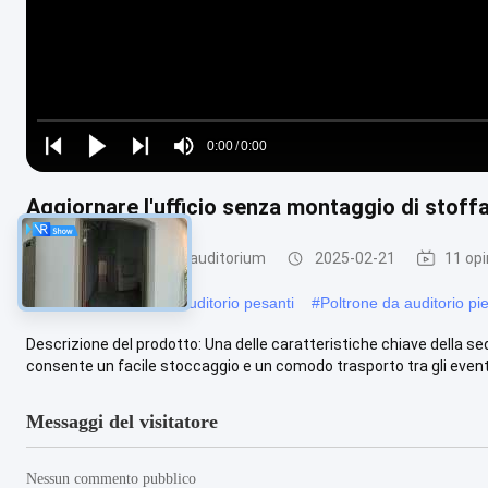
Loaded
:
0%
0:00
/
0:00
Play
Play
Play
Mute
Current
Duration
next
next
Aggiornare l'ufficio senza montaggio di stoff
Time
Sedie pieghevoli per auditorium
2025-02-21
11 opi
#
Sedie pieghevoli per auditorio pesanti
#
Poltrone da auditorio pi
Descrizione del prodotto: Una delle caratteristiche chiave della sed
consente un facile stoccaggio e un comodo trasporto tra gli eventi
Messaggi del visitatore
Nessun commento pubblico