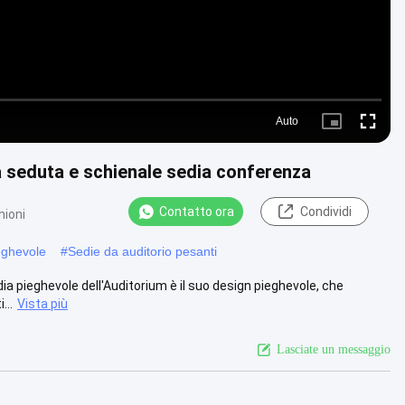
Auto
Picture-
Fullscre
in-
Picture
a seduta e schienale sedia conferenza
Contatto ora
Condividi
nioni
eghevole
#
Sedie da auditorio pesanti
ia pieghevole dell'Auditorium è il suo design pieghevole, che
...
Vista più
Lasciate un messaggio