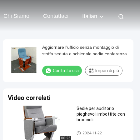
Chi Siamo
Contattaci
Italian
Aggiornare l'ufficio senza montaggio di
stoffa seduta e schienale sedia conferenza
Contatto ora
Impari di più
Video correlati
Sedie per auditorio
pieghevoli imbottite con
braccioli
Sedie pieghevoli per auditoriu
2024-11-22
m
00:25