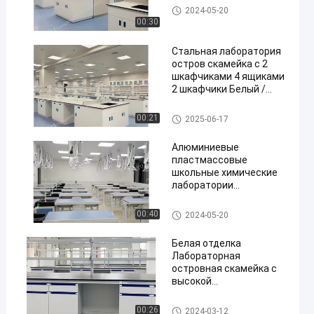
Lab Island Bench
2024-05-20
00:30
Стальная лаборатория
остров скамейка с 2
шкафчиками 4 ящиками
2 шкафчики Белый /
Синий / Серый цвета
Lab Island Bench
00:21
2025-06-17
Алюминиевые
пластмассовые
школьные химические
лаборатории
аксессуары кабинеты и
стул для
Chemistry Lab Furniture
00:40
2024-05-20
экспериментов
Белая отделка
Лабораторная
островная скамейка с
высокой
грузоподъемностью 4
колеса в белой отделке
Lab Island Bench
00:26
2024-03-12