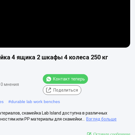
ка 4 ящика 2 шкафы 4 колеса 250 кг
Контакт теперь
10 мнения
Поделиться
es
#
durable lab work benches
ериалов, скамейка Lab Island доступна в различных
остям.или PP материалы для скамейки...
Взгляд больше
Оставьте сообщение