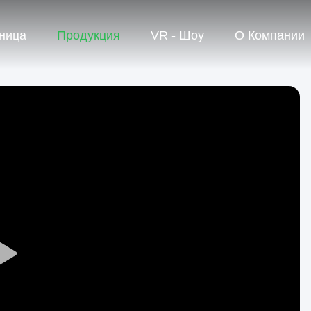
ница
Продукция
VR - Шоу
О Компании
Play
Video