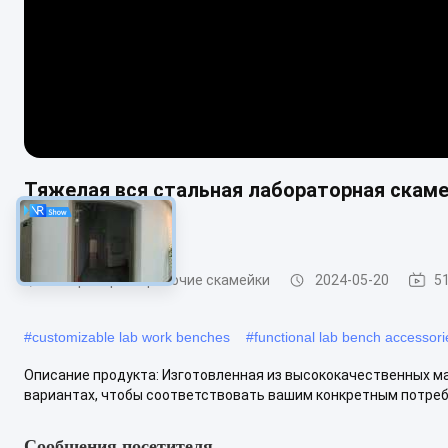
Тяжелая вся стальная лабораторная скамей
вместимость
Лабораторные рабочие скамейки
2024-05-20
5
#
customizable lab work benches
#
functional lab bench accessori
Описание продукта: Изготовленная из высококачественных мат
вариантах, чтобы соответствовать вашим конкретным потребн
Сообщения посетителя