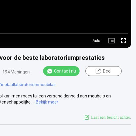
Auto
Picture-
Fullscre
in-
Picture
voor de beste laboratoriumprestaties
Contact nu
Deel
194 Meningen
#
metaallaboratoriummeubilair
ool kan men meestal een verscheidenheid aan meubels en
enschappelijke ...
Bekijk meer
Laat een bericht achter.