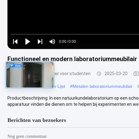
Loaded
:
0%
0:00
/
0:00
Play
Play
Play
Mute
Current
Duration
next
next
Functioneel en modern laboratoriummeubilair 
Time
Laboratoriummeubilair voor studenten
2025-03-20
#
laboratorium Werkende Lijst
#
Metalen laboratoriummeubilair
Productbeschrijving: In een natuurkundelaboratorium op een sch
apparatuur vinden die dienen om te helpen bij experimenten en wet
Berichten van bezoekers
Nog geen commentaar