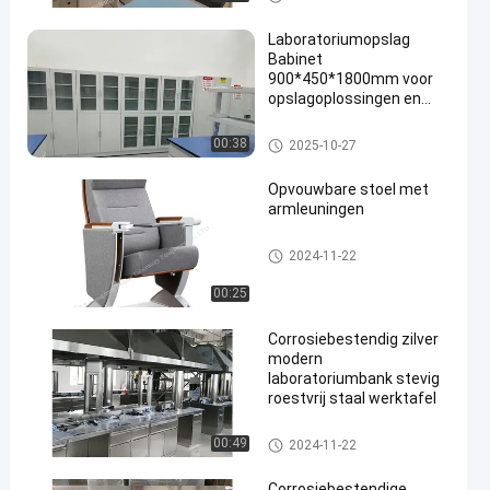
Laboratoriumopslag
Babinet
900*450*1800mm voor
opslagoplossingen en
organisatie
Acid Storage Cabinet
00:38
2025-10-27
en
Opvouwbare stoel met
armleuningen
Auditorium vouwstoel
2024-11-22
00:25
Corrosiebestendig zilver
modern
laboratoriumbank stevig
roestvrij staal werktafel
Stainless Steel Lab Bench
00:49
2024-11-22
Corrosiebestendige