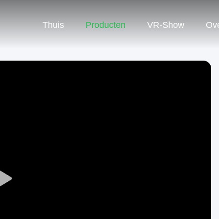
Thuis
Producten
VR-Show
Ov
Play
Video