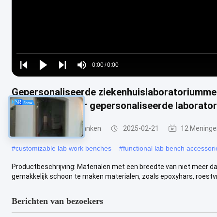
Loaded
:
0%
0:00
/
0:00
Play
Play
Play
Mute
Current
Duration
next
next
Gepersonaliseerde ziekenhuislaboratoriumme
Time
handgrepen voor gepersonaliseerde laborato
Laboratoriumwerkbanken
2025-02-21
12 Meninge
#
customizable lab work benches
#
functional lab bench accessori
Productbeschrijving: Materialen met een breedte van niet meer d
gemakkelijk schoon te maken materialen, zoals epoxyhars, roestvrij 
Berichten van bezoekers