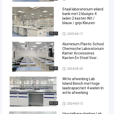
Staal laboratorium eiland
bank met 2 kluisjes 4
laden 2 kasten Wit /
blauw / grijs Kleuren
Lab Island Bench
00:21
2025-06-17
en
Aluminium Plastic School
Chemische Laboratorium
Kamer Accessoires
Kasten En Stoel Voor
Experimenten
Chemistry Lab Furniture
00:40
2024-05-20
Witte afwerking Lab
Island Bench met hoge
laadcapaciteit 4 wielen In
witte afwerking
Lab Island Bench
00:26
2024-03-12
Verstelbare planken Lab