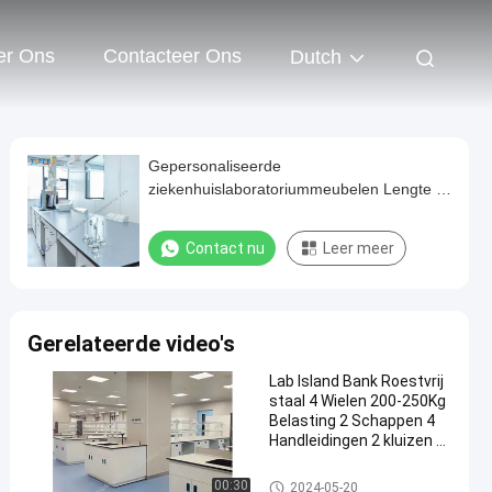
er Ons
Contacteer Ons
Dutch
Gepersonaliseerde
ziekenhuislaboratoriummeubelen Lengte *
1500 * 850 mm Aantal handgrepen voor
gepersonaliseerde
Contact nu
Leer meer
laboratoriumoplossingen
Gerelateerde video's
Lab Island Bank Roestvrij
staal 4 Wielen 200-250Kg
Belasting 2 Schappen 4
Handleidingen 2 kluizen 4
laden
Lab Island Bench
00:30
2024-05-20