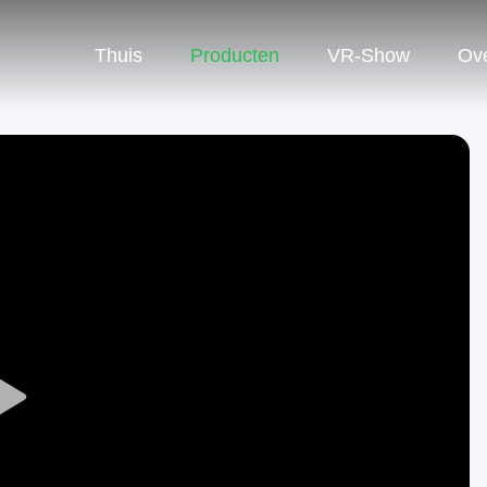
Thuis
Producten
VR-Show
Ov
Play
Video