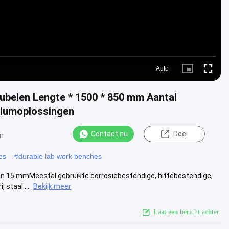
Auto
Picture-
Fullscre
in-
Picture
ubelen Lengte * 1500 * 850 mm Aantal
riumoplossingen
Contact nu
Deel
n
es
#
durable lab work benches
an 15 mmMeestal gebruikte corrosiebestendige, hittebestendige,
staal ....
Bekijk meer
Laat een bericht achter.